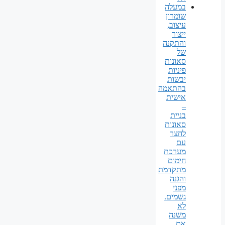
במעלה
שומרון
עיצוב,
ייצור
והתקנה
של
סאונות
פיניות
יבשות
בהתאמה
אישית
–
בניית
סאונות
לחצר
עם
מערכת
חימום
מתקדמת
והגנה
מפני
גשמים.
לא
משנה
אם