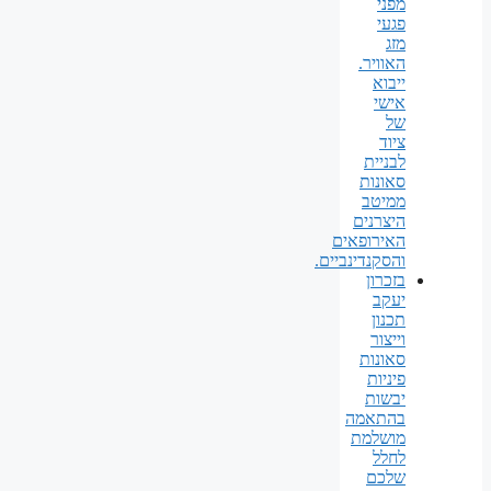
מפני
פגעי
מזג
האוויר.
ייבוא
אישי
של
ציוד
לבניית
סאונות
ממיטב
היצרנים
האירופאים
והסקנדינביים.
בזכרון
יעקב
תכנון
וייצור
סאונות
פיניות
יבשות
בהתאמה
מושלמת
לחלל
שלכם