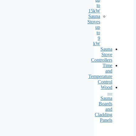
to
15kW
Sauna
Stoves
up
to
9
kW
Sauna
Stove
Controllers
Time
and
Temperature
Control
Wood
—
Sauna
Boards
and
Cladding
Panels