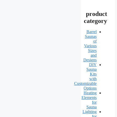
product
category
Barrel
Saunas
of
Various
Sizes
and
Designs
DIY
Sauna
Kits
with
Customizable
Options
Heating
Elements
for
Sauna
Lighting
for