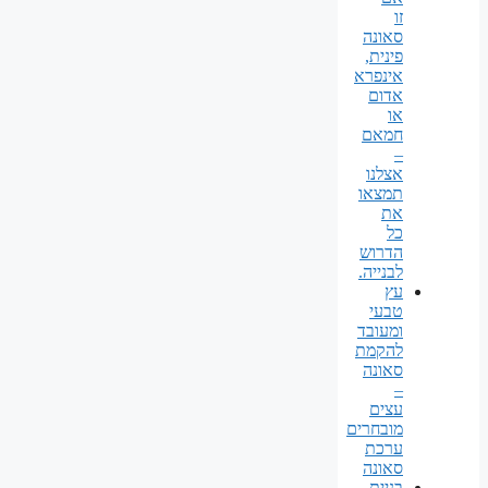
זו
סאונה
פינית,
אינפרא
אדום
או
חמאם
–
אצלנו
תמצאו
את
כל
הדרוש
לבנייה.
עץ
טבעי
ומעובד
להקמת
סאונה
–
עצים
מובחרים
ערכת
סאונה
בניית