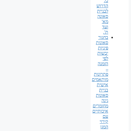
כל
הדרוש
לבניית
סאונה
מא'
ועד
ת'.
בחגור
סאונות
פיניות
יבשות
לפי
הזמנה
–
פתרונות
מותאמים
אישית
בניית
סאונות
גינה
מחומרים
איכותיים
עם
קירוי
המגן