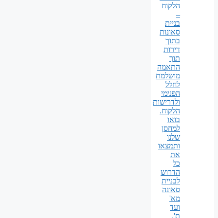
הלקוח
–
בניית
סאונות
בתוך
דירות
תוך
התאמה
מושלמת
לחלל
הפנימי
ולדרישות
הלקוח.
בואו
למחסן
שלנו
ותמצאו
את
כל
הדרוש
לבניית
סאונה
מא'
ועד
ת'.