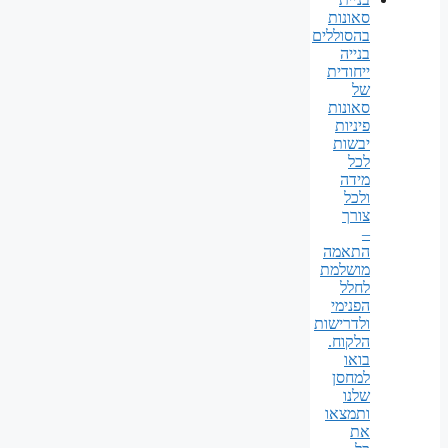
סאונות
בהסוללים
בנייה
ייחודית
של
סאונות
פיניות
יבשות
לכל
מידה
ולכל
צורך
–
התאמה
מושלמת
לחלל
הפנימי
ולדרישות
הלקוח.
בואו
למחסן
שלנו
ותמצאו
את