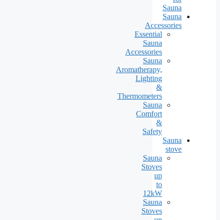
Sauna
Sauna
Accessories
Essential
Sauna
Accessories
Sauna
Aromatherapy,
Lighting
&
Thermometers
Sauna
Comfort
&
Safety
Sauna
stove
Sauna
Stoves
up
to
12kW
Sauna
Stoves
up