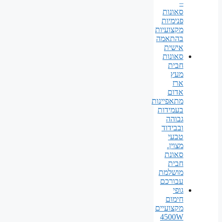
–
סאונות
פנימיות
מקצועיות
בהתאמה
אישית
סאונות
חבית
מעץ
ארז
אדום
מתאפיינות
בעמידות
גבוהה
ובבידוד
טבעי
מצוין.
סאונת
חבית
מושלמת
עבורכם
גופי
חימום
מקצועיים
4500W