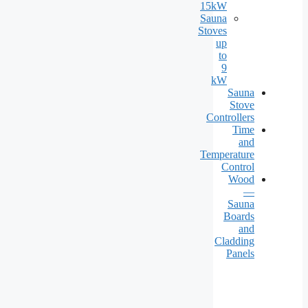
15kW
Sauna
Stoves
up
to
9
kW
Sauna
Stove
Controllers
Time
and
Temperature
Control
Wood
—
Sauna
Boards
and
Cladding
Panels