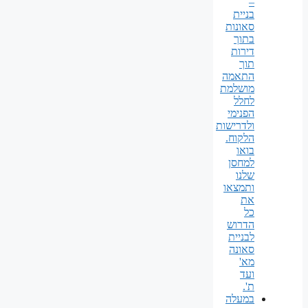
–
בניית
סאונות
בתוך
דירות
תוך
התאמה
מושלמת
לחלל
הפנימי
ולדרישות
הלקוח.
בואו
למחסן
שלנו
ותמצאו
את
כל
הדרוש
לבניית
סאונה
מא'
ועד
ת'.
במעלה