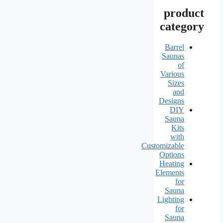
product
category
Barrel
Saunas
of
Various
Sizes
and
Designs
DIY
Sauna
Kits
with
Customizable
Options
Heating
Elements
for
Sauna
Lighting
for
Sauna