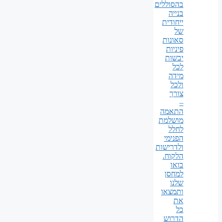
בהסוללים
בנייה
ייחודית
של
סאונות
פיניות
יבשות
לכל
מידה
ולכל
צורך
–
התאמה
מושלמת
לחלל
הפנימי
ולדרישות
הלקוח.
בואו
למחסן
שלנו
ותמצאו
את
כל
הדרוש