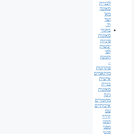
לבניית
סאונה
מא'
ועד
ת'.
בחגור
סאונות
פיניות
יבשות
לפי
הזמנה
–
פתרונות
מותאמים
אישית
בניית
סאונות
גינה
מחומרים
איכותיים
עם
קירוי
המגן
מפני
פגעי