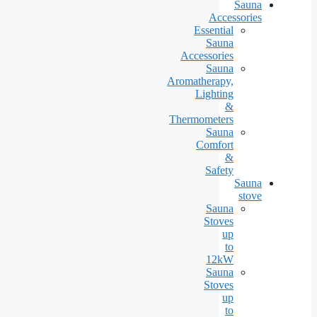
Sauna
Accessories
Essential
Sauna
Accessories
Sauna
Aromatherapy,
Lighting
&
Thermometers
Sauna
Comfort
&
Safety
Sauna
stove
Sauna
Stoves
up
to
12kW
Sauna
Stoves
up
to