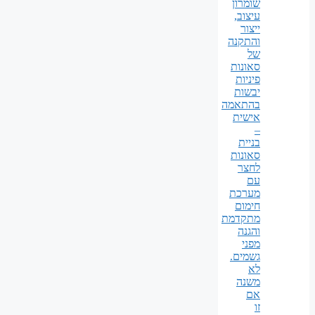
שומרון
עיצוב,
ייצור
והתקנה
של
סאונות
פיניות
יבשות
בהתאמה
אישית
–
בניית
סאונות
לחצר
עם
מערכת
חימום
מתקדמת
והגנה
מפני
גשמים.
לא
משנה
אם
זו