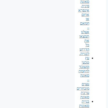
סאונה
פינית,
אינפרא
אדום
או
חמאם
–
אצלנו
תמצאו
את
כל
הדרוש
לבנייה.
עץ
טבעי
ומעובד
להקמת
סאונה
–
עצים
מובחרים
ערכת
סאונה
בניית
סאונות