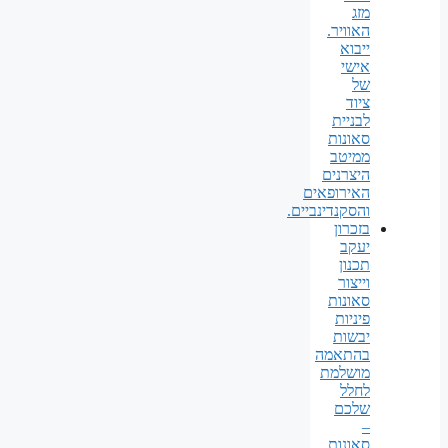
מזג
האוויר.
ייבוא
אישי
של
ציוד
לבניית
סאונות
ממיטב
היצרנים
האירופאים
והסקנדינביים.
בזכרון
יעקב
תכנון
וייצור
סאונות
פיניות
יבשות
בהתאמה
מושלמת
לחלל
שלכם
–
סאונות