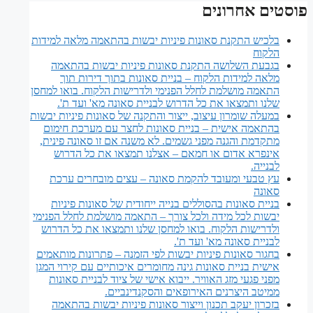
פוסטים אחרונים
בלכיש התקנת סאונות פיניות יבשות בהתאמה מלאה למידות
הלקוח
בגבעת השלושה התקנת סאונות פיניות יבשות בהתאמה
מלאה למידות הלקוח – בניית סאונות בתוך דירות תוך
התאמה מושלמת לחלל הפנימי ולדרישות הלקוח. בואו למחסן
שלנו ותמצאו את כל הדרוש לבניית סאונה מא' ועד ת'.
במעלה שומרון עיצוב, ייצור והתקנה של סאונות פיניות יבשות
בהתאמה אישית – בניית סאונות לחצר עם מערכת חימום
מתקדמת והגנה מפני גשמים. לא משנה אם זו סאונה פינית,
אינפרא אדום או חמאם – אצלנו תמצאו את כל הדרוש
לבנייה.
עץ טבעי ומעובד להקמת סאונה – עצים מובחרים ערכת
סאונה
בניית סאונות בהסוללים בנייה ייחודית של סאונות פיניות
יבשות לכל מידה ולכל צורך – התאמה מושלמת לחלל הפנימי
ולדרישות הלקוח. בואו למחסן שלנו ותמצאו את כל הדרוש
לבניית סאונה מא' ועד ת'.
בחגור סאונות פיניות יבשות לפי הזמנה – פתרונות מותאמים
אישית בניית סאונות גינה מחומרים איכותיים עם קירוי המגן
מפני פגעי מזג האוויר. ייבוא אישי של ציוד לבניית סאונות
ממיטב היצרנים האירופאים והסקנדינביים.
בזכרון יעקב תכנון וייצור סאונות פיניות יבשות בהתאמה