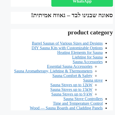
WhatsApp
סאונה שבנינו לבד – גאווה אמיתית!
product category
Barrel Saunas of Various Sizes and Designs
DIY Sauna Kits with Customizable Options
Heating Elements for Sauna
Lighting for Sauna
Sauna Accessories
Essential Sauna Accessories
Sauna Aromatherapy, Lighting & Thermometers
Sauna Comfort & Safety
Sauna stove
Sauna Stoves up to 12kW
Sauna Stoves up to 15kW
Sauna Stoves up to 9 kW
Sauna Stove Controllers
Time and Temperature Control
Wood — Sauna Boards and Cladding Panels