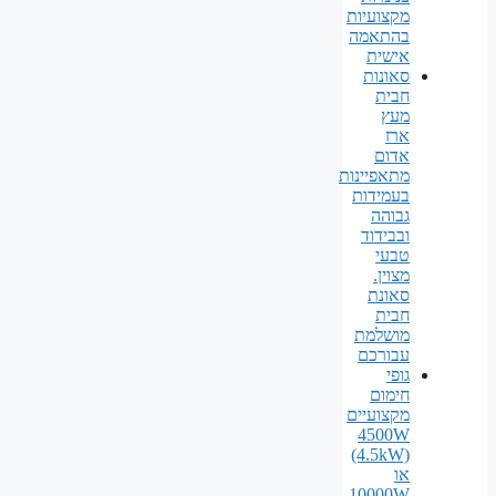
מקצועיות
בהתאמה
אישית
סאונות
חבית
מעץ
ארז
אדום
מתאפיינות
בעמידות
גבוהה
ובבידוד
טבעי
מצוין.
סאונת
חבית
מושלמת
עבורכם
גופי
חימום
מקצועיים
4500W
(4.5kW)
או
10000W