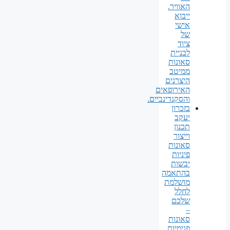
האוויר.
ייבוא
אישי
של
ציוד
לבניית
סאונות
ממיטב
היצרנים
האירופאים
והסקנדינביים.
בזכרון
יעקב
תכנון
וייצור
סאונות
פיניות
יבשות
בהתאמה
מושלמת
לחלל
שלכם
–
סאונות
פנימיות