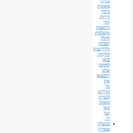
בניית
סאונות
בתוך
דירות
תוך
התאמה
מושלמת
לחלל
הפנימי
ולדרישות
הלקוח.
בואו
למחסן
שלנו
ותמצאו
את
כל
הדרוש
לבניית
סאונה
מא'
ועד
ת'.
במעלה
שומרון