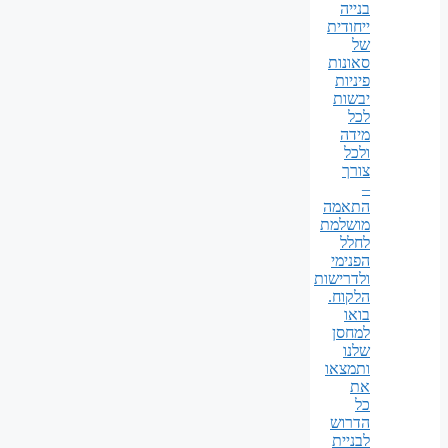
בנייה
ייחודית
של
סאונות
פיניות
יבשות
לכל
מידה
ולכל
צורך
–
התאמה
מושלמת
לחלל
הפנימי
ולדרישות
הלקוח.
בואו
למחסן
שלנו
ותמצאו
את
כל
הדרוש
לבניית