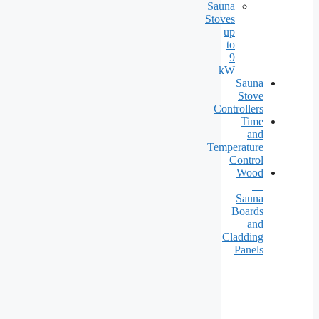
Sauna
Stoves
up
to
9
kW
Sauna
Stove
Controllers
Time
and
Temperature
Control
Wood
—
Sauna
Boards
and
Cladding
Panels