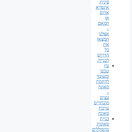
פינית,
אינפרא
אדום
או
חמאם
–
אצלנו
תמצאו
את
כל
הדרוש
לבנייה.
עץ
טבעי
ומעובד
להקמת
סאונה
–
עצים
מובחרים
ערכת
סאונה
בניית
סאונות
בהסוללים