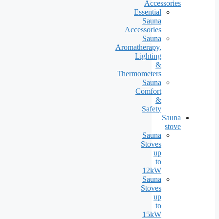
Accessories
Essential
Sauna
Accessories
Sauna
Aromatherapy,
Lighting
&
Thermometers
Sauna
Comfort
&
Safety
Sauna
stove
Sauna
Stoves
up
to
12kW
Sauna
Stoves
up
to
15kW