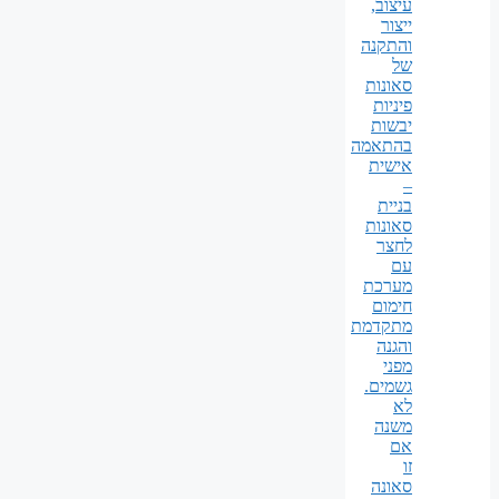
עיצוב,
ייצור
והתקנה
של
סאונות
פיניות
יבשות
בהתאמה
אישית
–
בניית
סאונות
לחצר
עם
מערכת
חימום
מתקדמת
והגנה
מפני
גשמים.
לא
משנה
אם
זו
סאונה