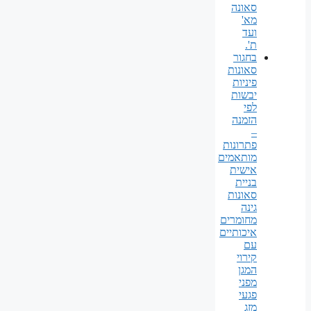
סאונה
מא'
ועד
ת'.
בחגור
סאונות
פיניות
יבשות
לפי
הזמנה
–
פתרונות
מותאמים
אישית
בניית
סאונות
גינה
מחומרים
איכותיים
עם
קירוי
המגן
מפני
פגעי
מזג