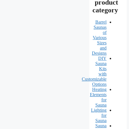
product
category
Barrel
Saunas
of
Various
Sizes
and
Designs
DIY
Sauna
Kits
with
Customizable
Options
Heating
Elements
for
Sauna
Lighting
for
Sauna
Sauna