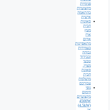
פנימיות
מקצועיות
בהתאמה
אישית
סאונות
חבית
מעץ
ארז
אדום
מתאפיינות
בעמידות
גבוהה
ובבידוד
טבעי
מצוין.
סאונת
חבית
מושלמת
עבורכם
גופי
חימום
מקצועיים
4500W
(4.5kW)
או