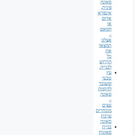
סאונה
פינית,
אינפרא
אדום
או
חמאם
–
אצלנו
תמצאו
את
כל
הדרוש
לבנייה.
עץ
טבעי
ומעובד
להקמת
סאונה
–
עצים
מובחרים
ערכת
סאונה
בניית
סאונות