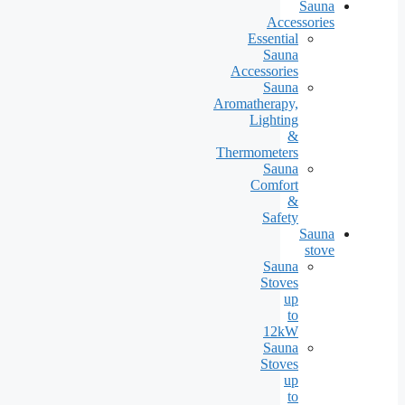
Sauna
Accessories
Essential
Sauna
Accessories
Sauna
Aromatherapy,
Lighting
&
Thermometers
Sauna
Comfort
&
Safety
Sauna
stove
Sauna
Stoves
up
to
12kW
Sauna
Stoves
up
to