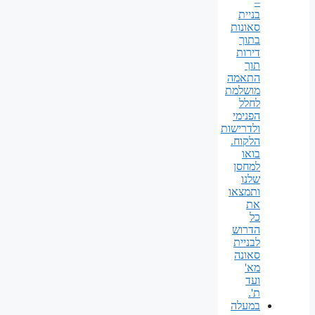
–
בניית
סאונות
בתוך
דירות
תוך
התאמה
מושלמת
לחלל
הפנימי
ולדרישות
הלקוח.
בואו
למחסן
שלנו
ותמצאו
את
כל
הדרוש
לבניית
סאונה
מא'
ועד
ת'.
במעלה