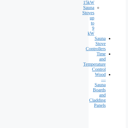
15kW
Sauna
Stoves
up
to
9
kW
Sauna
Stove
Controllers
Time
and
Temperature
Control
Wood
—
Sauna
Boards
and
Cladding
Panels