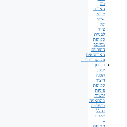
מזג
האוויר.
ייבוא
אישי
של
ציוד
לבניית
סאונות
ממיטב
היצרנים
האירופאים
והסקנדינביים.
בזכרון
יעקב
תכנון
וייצור
סאונות
פיניות
יבשות
בהתאמה
מושלמת
לחלל
שלכם
–
סאונות