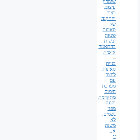
שומרון
עיצוב,
ייצור
והתקנה
של
סאונות
פיניות
יבשות
בהתאמה
אישית
–
בניית
סאונות
לחצר
עם
מערכת
חימום
מתקדמת
והגנה
מפני
גשמים.
לא
משנה
אם
זו