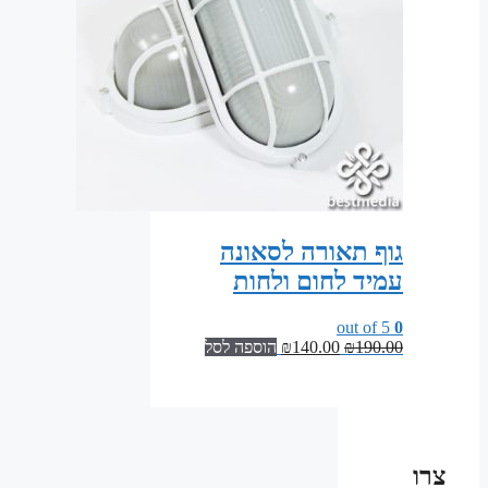
גוף תאורה לסאונה
עמיד לחום ולחות
out of 5
0
המחיר
המחיר
190.00
₪
140.00
₪
הוספה לסל
המקורי
הנוכחי
היה:
הוא:
₪140.00.
₪190.00.
צרו