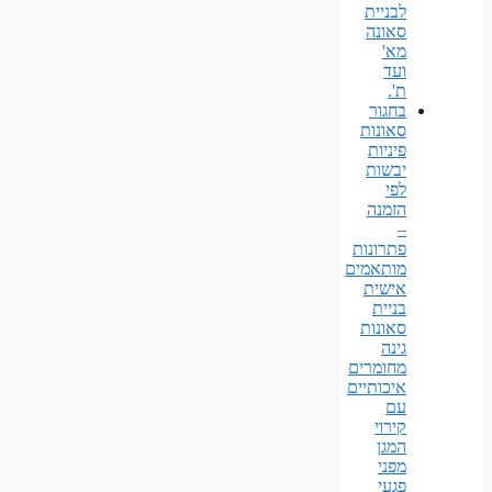
לבניית
סאונה
מא'
ועד
ת'.
בחגור
סאונות
פיניות
יבשות
לפי
הזמנה
–
פתרונות
מותאמים
אישית
בניית
סאונות
גינה
מחומרים
איכותיים
עם
קירוי
המגן
מפני
פגעי