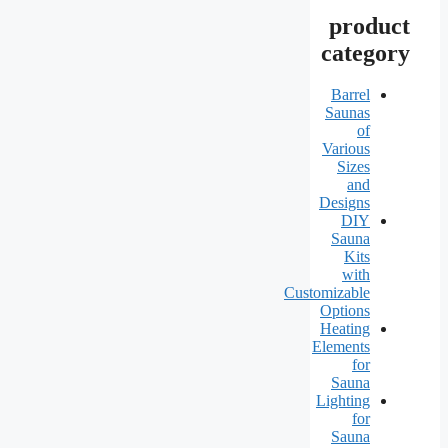
product
category
Barrel
Saunas
of
Various
Sizes
and
Designs
DIY
Sauna
Kits
with
Customizable
Options
Heating
Elements
for
Sauna
Lighting
for
Sauna