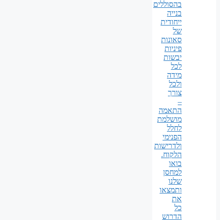
בהסוללים
בנייה
ייחודית
של
סאונות
פיניות
יבשות
לכל
מידה
ולכל
צורך
–
התאמה
מושלמת
לחלל
הפנימי
ולדרישות
הלקוח.
בואו
למחסן
שלנו
ותמצאו
את
כל
הדרוש