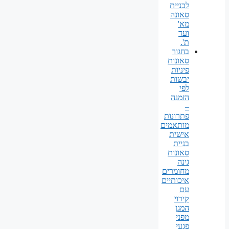
לבניית
סאונה
מא'
ועד
ת'.
בחגור
סאונות
פיניות
יבשות
לפי
הזמנה
–
פתרונות
מותאמים
אישית
בניית
סאונות
גינה
מחומרים
איכותיים
עם
קירוי
המגן
מפני
פגעי