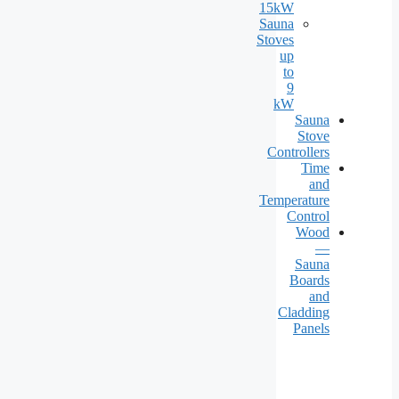
15kW
Sauna
Stoves
up
to
9
kW
Sauna
Stove
Controllers
Time
and
Temperature
Control
Wood
—
Sauna
Boards
and
Cladding
Panels