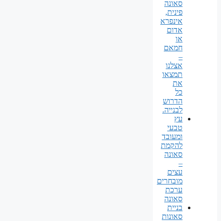
סאונה
פינית,
אינפרא
אדום
או
חמאם
–
אצלנו
תמצאו
את
כל
הדרוש
לבנייה.
עץ
טבעי
ומעובד
להקמת
סאונה
–
עצים
מובחרים
ערכת
סאונה
בניית
סאונות