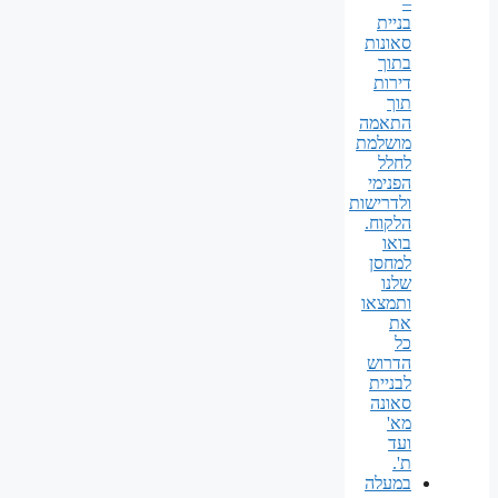
–
בניית
סאונות
בתוך
דירות
תוך
התאמה
מושלמת
לחלל
הפנימי
ולדרישות
הלקוח.
בואו
למחסן
שלנו
ותמצאו
את
כל
הדרוש
לבניית
סאונה
מא'
ועד
ת'.
במעלה