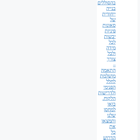
בהסוללים
בנייה
ייחודית
של
סאונות
פיניות
יבשות
לכל
מידה
ולכל
צורך
–
התאמה
מושלמת
לחלל
הפנימי
ולדרישות
הלקוח.
בואו
למחסן
שלנו
ותמצאו
את
כל
הדרוש