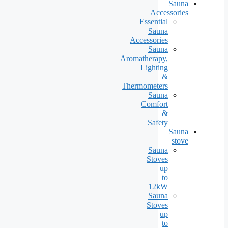
Sauna
Accessories
Essential
Sauna
Accessories
Sauna
Aromatherapy,
Lighting
&
Thermometers
Sauna
Comfort
&
Safety
Sauna
stove
Sauna
Stoves
up
to
12kW
Sauna
Stoves
up
to