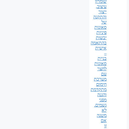
שומרון
עיצוב,
ייצור
והתקנה
של
סאונות
פיניות
יבשות
בהתאמה
אישית
–
בניית
סאונות
לחצר
עם
מערכת
חימום
מתקדמת
והגנה
מפני
גשמים.
לא
משנה
אם
זו