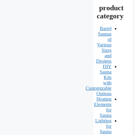
product
category
Barrel
Saunas
of
Various
Sizes
and
Designs
DIY
Sauna
Kits
with
Customizable
Options
Heating
Elements
for
Sauna
Lighting
for
Sauna