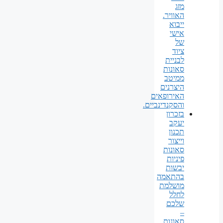
מזג
האוויר.
ייבוא
אישי
של
ציוד
לבניית
סאונות
ממיטב
היצרנים
האירופאים
והסקנדינביים.
בזכרון
יעקב
תכנון
וייצור
סאונות
פיניות
יבשות
בהתאמה
מושלמת
לחלל
שלכם
–
סאונות