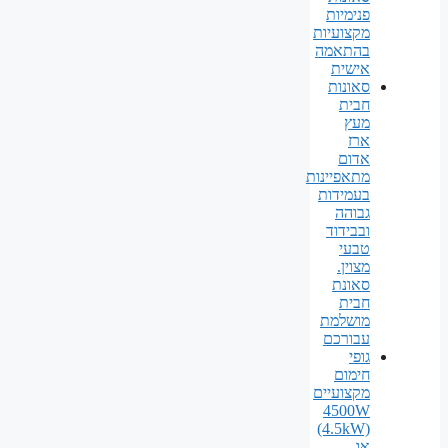
פנימיות
מקצועיות
בהתאמה
אישית
סאונות
חבית
מעץ
ארז
אדום
מתאפיינות
בעמידות
גבוהה
ובבידוד
טבעי
מצוין.
סאונת
חבית
מושלמת
עבורכם
גופי
חימום
מקצועיים
4500W
(4.5kW)
או