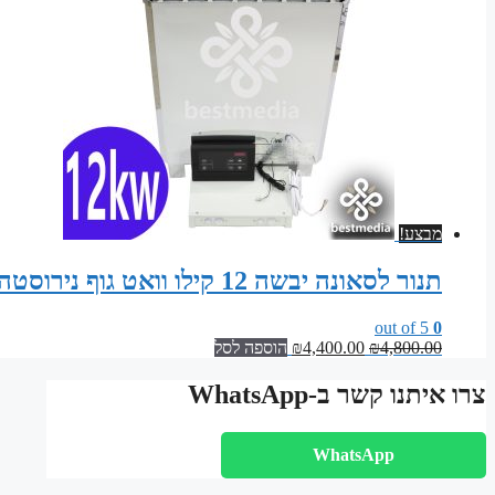
מבצע!
תנור לסאונה יבשה 12 קילו וואט גוף נירוסטה – עם לוח פיקוד דיגיטלי
out of 5
0
המחיר
המחיר
4,800.00
₪
4,400.00
₪
הוספה לסל
המקורי
הנוכחי
היה:
הוא:
צרו איתנו קשר ב-WhatsApp
₪4,400.00.
₪4,800.00.
WhatsApp