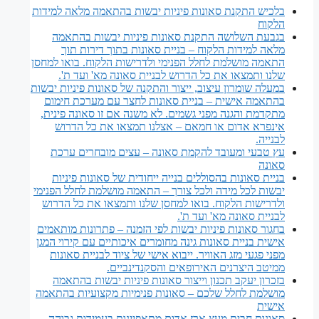
בלכיש התקנת סאונות פיניות יבשות בהתאמה מלאה למידות
הלקוח
בגבעת השלושה התקנת סאונות פיניות יבשות בהתאמה
מלאה למידות הלקוח – בניית סאונות בתוך דירות תוך
התאמה מושלמת לחלל הפנימי ולדרישות הלקוח. בואו למחסן
שלנו ותמצאו את כל הדרוש לבניית סאונה מא' ועד ת'.
במעלה שומרון עיצוב, ייצור והתקנה של סאונות פיניות יבשות
בהתאמה אישית – בניית סאונות לחצר עם מערכת חימום
מתקדמת והגנה מפני גשמים. לא משנה אם זו סאונה פינית,
אינפרא אדום או חמאם – אצלנו תמצאו את כל הדרוש
לבנייה.
עץ טבעי ומעובד להקמת סאונה – עצים מובחרים ערכת
סאונה
בניית סאונות בהסוללים בנייה ייחודית של סאונות פיניות
יבשות לכל מידה ולכל צורך – התאמה מושלמת לחלל הפנימי
ולדרישות הלקוח. בואו למחסן שלנו ותמצאו את כל הדרוש
לבניית סאונה מא' ועד ת'.
בחגור סאונות פיניות יבשות לפי הזמנה – פתרונות מותאמים
אישית בניית סאונות גינה מחומרים איכותיים עם קירוי המגן
מפני פגעי מזג האוויר. ייבוא אישי של ציוד לבניית סאונות
ממיטב היצרנים האירופאים והסקנדינביים.
בזכרון יעקב תכנון וייצור סאונות פיניות יבשות בהתאמה
מושלמת לחלל שלכם – סאונות פנימיות מקצועיות בהתאמה
אישית
סאונות חבית מעץ ארז אדום מתאפיינות בעמידות גבוהה