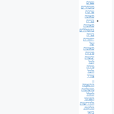
עצים
מובחרים
ערכת
סאונה
בניית
סאונות
בהסוללים
בנייה
ייחודית
של
סאונות
פיניות
יבשות
לכל
מידה
ולכל
צורך
–
התאמה
מושלמת
לחלל
הפנימי
ולדרישות
הלקוח.
בואו