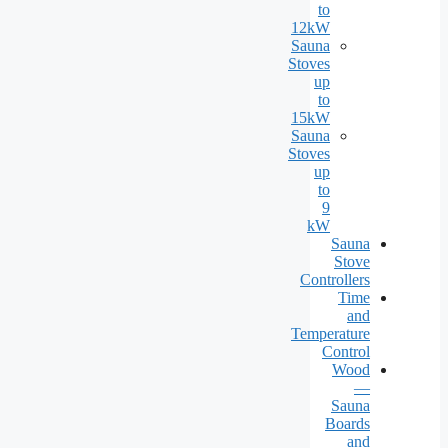
to
12kW
Sauna
Stoves
up
to
15kW
Sauna
Stoves
up
to
9
kW
Sauna
Stove
Controllers
Time
and
Temperature
Control
Wood
—
Sauna
Boards
and