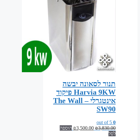
תנור לסאונה יבשה
Harvia 9KW פיקוד
אינטגרלי – The Wall
SW90
out of 5
0
המחיר
המחיר
3,830.00
₪
3,500.00
₪
הוספה
המקורי
הנוכחי
לסל
היה:
הוא: