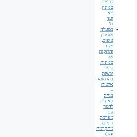
לבניית
סאונה
מא'
ועד
ת'.
במעלה
שומרון
עיצוב,
ייצור
והתקנה
של
סאונות
פיניות
יבשות
בהתאמה
אישית
–
בניית
סאונות
לחצר
עם
מערכת
חימום
מתקדמת
והגנה