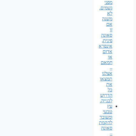
מפני
גשמים.
לא
משנה
אם
זו
סאונה
פינית,
אינפרא
אדום
או
חמאם
–
אצלנו
תמצאו
את
כל
הדרוש
לבנייה.
עץ
טבעי
ומעובד
להקמת
סאונה
–