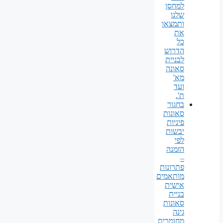
למחסן
שלנו
ותמצאו
את
כל
הדרוש
לבניית
סאונה
מא'
ועד
ת'.
בחגור
סאונות
פיניות
יבשות
לפי
הזמנה
–
פתרונות
מותאמים
אישית
בניית
סאונות
גינה
מחומרים