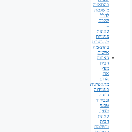
בהתאמה
מושלמת
לחלל
שלכם
–
סאונות
פנימיות
מקצועיות
בהתאמה
אישית
סאונות
חבית
מעץ
ארז
אדום
מתאפיינות
בעמידות
גבוהה
ובבידוד
טבעי
מצוין.
סאונת
חבית
מושלמת
עבורכם