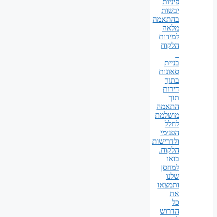
פיניות
יבשות
בהתאמה
מלאה
למידות
הלקוח
–
בניית
סאונות
בתוך
דירות
תוך
התאמה
מושלמת
לחלל
הפנימי
ולדרישות
הלקוח.
בואו
למחסן
שלנו
ותמצאו
את
כל
הדרוש