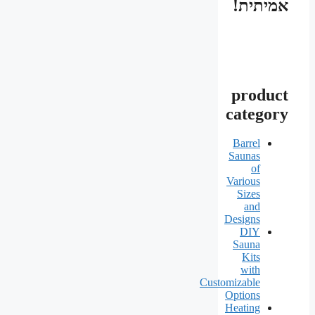
אמיתית!
product
category
Barrel
Saunas
of
Various
Sizes
and
Designs
DIY
Sauna
Kits
with
Customizable
Options
Heating