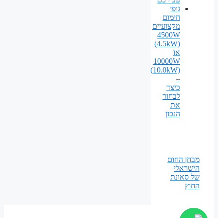
גופי
חימום
מקצועיים
4500W
(4.5kW)
או
10000W
(10.0kW)
–
כיצד
לבחור
את
הנכון
מבחן החום
הישראלי
של סאונת
החוץ