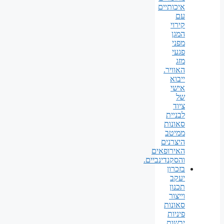
איכותיים
עם
קירוי
המגן
מפני
פגעי
מזג
האוויר.
ייבוא
אישי
של
ציוד
לבניית
סאונות
ממיטב
היצרנים
האירופאים
והסקנדינביים.
בזכרון
יעקב
תכנון
וייצור
סאונות
פיניות
יבשות