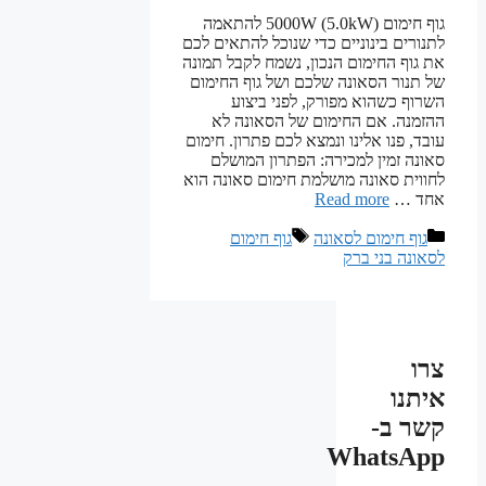
גוף חימום 5000W (5.0kW) להתאמה
לתנורים בינוניים כדי שנוכל להתאים לכם
את גוף החימום הנכון, נשמח לקבל תמונה
של תנור הסאונה שלכם ושל גוף החימום
השרוף כשהוא מפורק, לפני ביצוע
ההזמנה. אם החימום של הסאונה לא
עובד, פנו אלינו ונמצא לכם פתרון. חימום
סאונה זמין למכירה: הפתרון המושלם
לחווית סאונה מושלמת חימום סאונה הוא
אחד …
Read more
קטגוריות
תגיות
גוף חימום לסאונה
גוף חימום
לסאונה בני ברק
צרו
איתנו
קשר ב-
WhatsApp