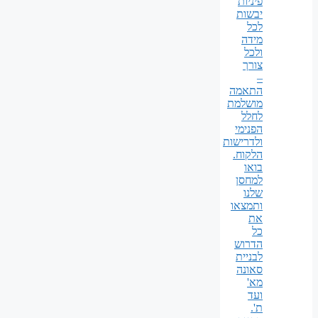
פיניות
יבשות
לכל
מידה
ולכל
צורך
–
התאמה
מושלמת
לחלל
הפנימי
ולדרישות
הלקוח.
בואו
למחסן
שלנו
ותמצאו
את
כל
הדרוש
לבניית
סאונה
מא'
ועד
ת'.