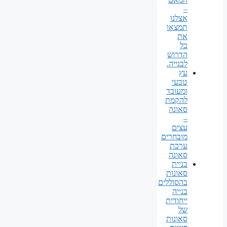
–
אצלנו
תמצאו
את
כל
הדרוש
לבנייה.
עץ
טבעי
ומעובד
להקמת
סאונה
–
עצים
מובחרים
ערכת
סאונה
בניית
סאונות
בהסוללים
בנייה
ייחודית
של
סאונות