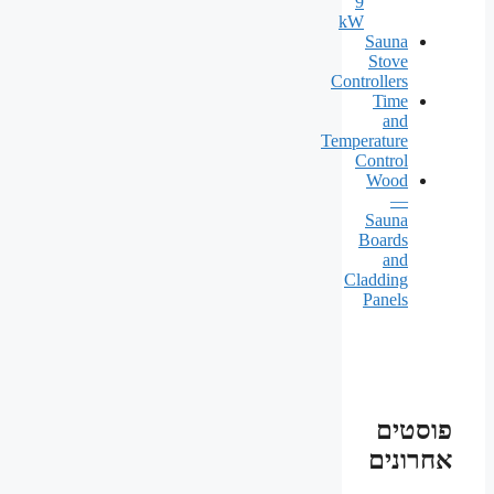
9
kW
Sauna
Stove
Controllers
Time
and
Temperature
Control
Wood
—
Sauna
Boards
and
Cladding
Panels
פוסטים
אחרונים