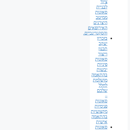
ציוד
לבניית
סאונות
ממיטב
היצרנים
האירופאים
והסקנדינביים.
בזכרון
יעקב
תכנון
וייצור
סאונות
פיניות
יבשות
בהתאמה
מושלמת
לחלל
שלכם
–
סאונות
פנימיות
מקצועיות
בהתאמה
אישית
סאונות