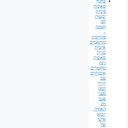
בחגור
סאונות
פיניות
יבשות
לפי
הזמנה
–
פתרונות
מותאמים
אישית
בניית
סאונות
גינה
מחומרים
איכותיים
עם
קירוי
המגן
מפני
פגעי
מזג
האוויר.
ייבוא
אישי
של