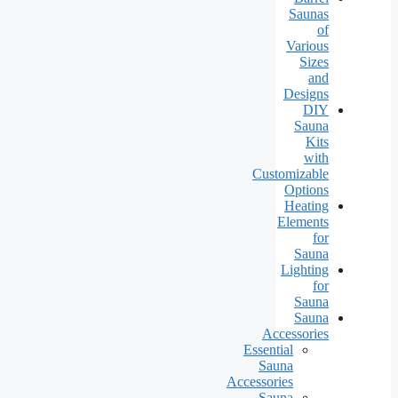
Saunas
of
Various
Sizes
and
Designs
DIY
Sauna
Kits
with
Customizable
Options
Heating
Elements
for
Sauna
Lighting
for
Sauna
Sauna
Accessories
Essential
Sauna
Accessories
Sauna