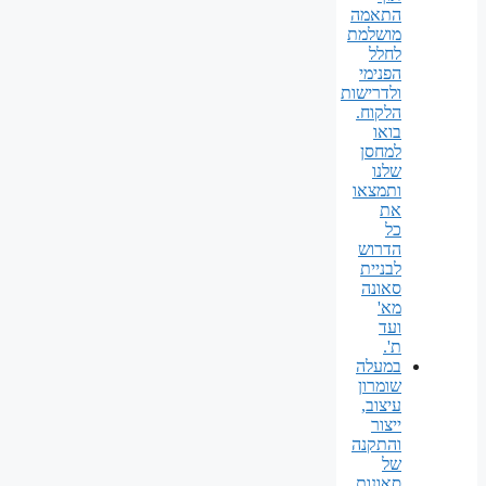
התאמה
מושלמת
לחלל
הפנימי
ולדרישות
הלקוח.
בואו
למחסן
שלנו
ותמצאו
את
כל
הדרוש
לבניית
סאונה
מא'
ועד
ת'.
במעלה
שומרון
עיצוב,
ייצור
והתקנה
של
סאונות