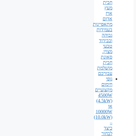
חבית
מעץ
ארז
אדום
מתאפיינות
בעמידות
גבוהה
ובבידוד
טבעי
מצוין.
סאונת
חבית
מושלמת
עבורכם
גופי
חימום
מקצועיים
4500W
(4.5kW)
או
10000W
(10.0kW)
–
כיצד
לבחור