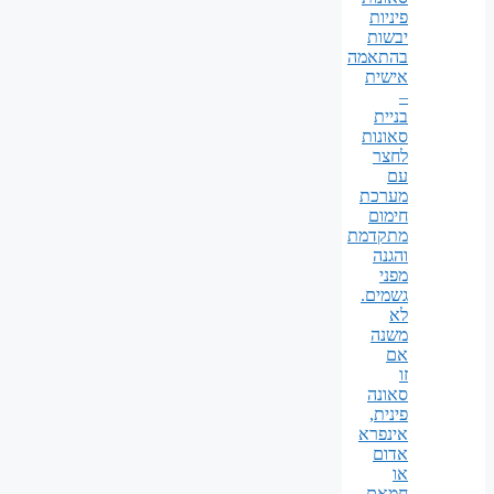
פיניות
יבשות
בהתאמה
אישית
–
בניית
סאונות
לחצר
עם
מערכת
חימום
מתקדמת
והגנה
מפני
גשמים.
לא
משנה
אם
זו
סאונה
פינית,
אינפרא
אדום
או
חמאם