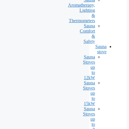
Aromatherapy,
Lighting
&
Thermometers
Sauna
Comfort
&
Safety
Sauna
stove
Sauna
Stoves
up
to
12kW
Sauna
Stoves
up
to
15kW
Sauna
Stoves
up
to