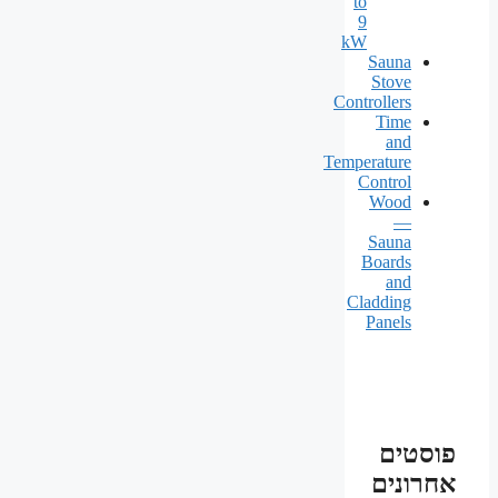
to
9
kW
Sauna
Stove
Controllers
Time
and
Temperature
Control
Wood
—
Sauna
Boards
and
Cladding
Panels
פוסטים
אחרונים