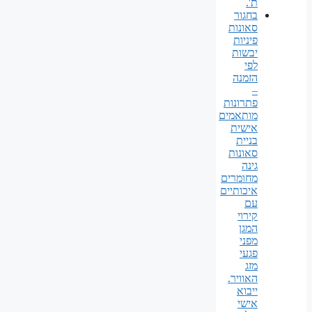
ת'.
בחגור
סאונות
פיניות
יבשות
לפי
הזמנה
–
פתרונות
מותאמים
אישית
בניית
סאונות
גינה
מחומרים
איכותיים
עם
קירוי
המגן
מפני
פגעי
מזג
האוויר.
ייבוא
אישי