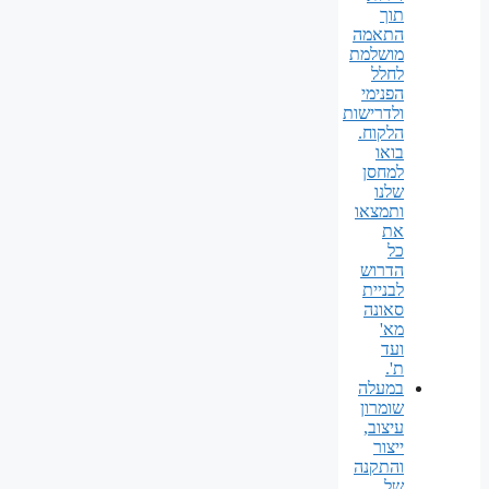
תוך
התאמה
מושלמת
לחלל
הפנימי
ולדרישות
הלקוח.
בואו
למחסן
שלנו
ותמצאו
את
כל
הדרוש
לבניית
סאונה
מא'
ועד
ת'.
במעלה
שומרון
עיצוב,
ייצור
והתקנה
של