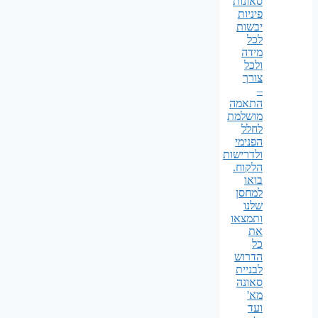
סאונות
פיניות
יבשות
לכל
מידה
ולכל
צורך
–
התאמה
מושלמת
לחלל
הפנימי
ולדרישות
הלקוח.
בואו
למחסן
שלנו
ותמצאו
את
כל
הדרוש
לבניית
סאונה
מא'
ועד