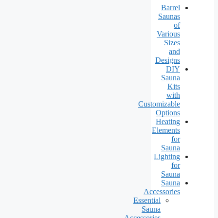
Barrel
Saunas
of
Various
Sizes
and
Designs
DIY
Sauna
Kits
with
Customizable
Options
Heating
Elements
for
Sauna
Lighting
for
Sauna
Sauna
Accessories
Essential
Sauna
Accessories