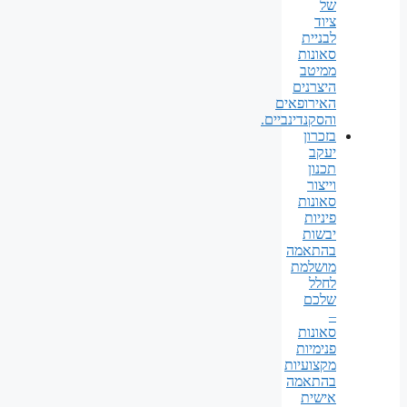
של
ציוד
לבניית
סאונות
ממיטב
היצרנים
האירופאים
והסקנדינביים.
בזכרון
יעקב
תכנון
וייצור
סאונות
פיניות
יבשות
בהתאמה
מושלמת
לחלל
שלכם
–
סאונות
פנימיות
מקצועיות
בהתאמה
אישית