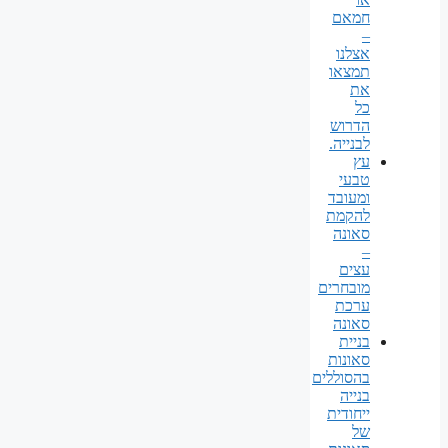
חמאם
–
אצלנו
תמצאו
את
כל
הדרוש
לבנייה.
עץ
טבעי
ומעובד
להקמת
סאונה
–
עצים
מובחרים
ערכת
סאונה
בניית
סאונות
בהסוללים
בנייה
ייחודית
של