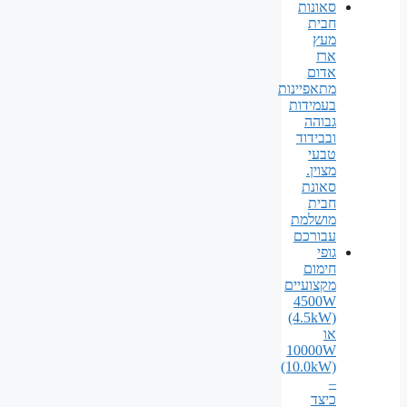
סאונות
חבית
מעץ
ארז
אדום
מתאפיינות
בעמידות
גבוהה
ובבידוד
טבעי
מצוין.
סאונת
חבית
מושלמת
עבורכם
גופי
חימום
מקצועיים
4500W
(4.5kW)
או
10000W
(10.0kW)
–
כיצד