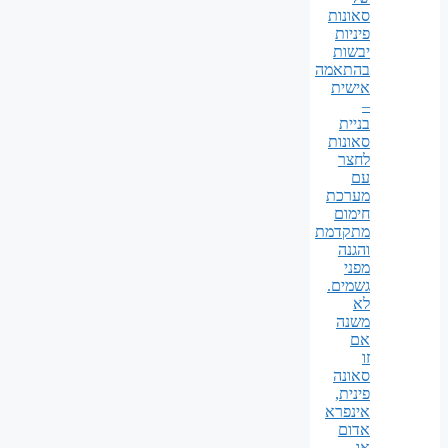
סאונות
פיניות
יבשות
בהתאמה
אישית
–
בניית
סאונות
לחצר
עם
מערכת
חימום
מתקדמת
והגנה
מפני
גשמים.
לא
משנה
אם
זו
סאונה
פינית,
אינפרא
אדום
או