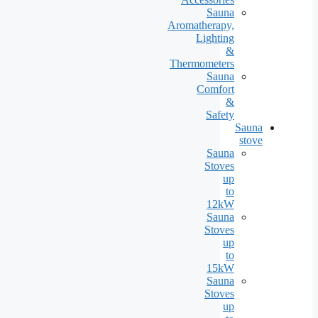
Sauna
Aromatherapy,
Lighting
&
Thermometers
Sauna
Comfort
&
Safety
Sauna
stove
Sauna
Stoves
up
to
12kW
Sauna
Stoves
up
to
15kW
Sauna
Stoves
up