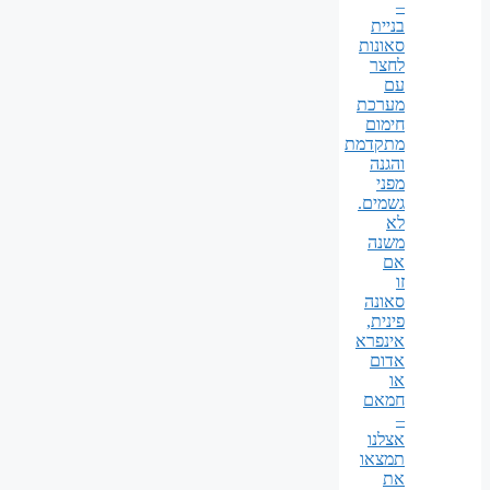
–
בניית
סאונות
לחצר
עם
מערכת
חימום
מתקדמת
והגנה
מפני
גשמים.
לא
משנה
אם
זו
סאונה
פינית,
אינפרא
אדום
או
חמאם
–
אצלנו
תמצאו
את