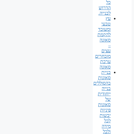
כל
הדרוש
לבנייה.
עץ
טבעי
ומעובד
להקמת
סאונה
–
עצים
מובחרים
ערכת
סאונה
בניית
סאונות
בהסוללים
בנייה
ייחודית
של
סאונות
פיניות
יבשות
לכל
מידה
ולכל