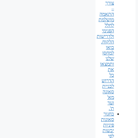
צורך
–
התאמה
מושלמת
לחלל
הפנימי
ולדרישות
הלקוח.
בואו
למחסן
שלנו
ותמצאו
את
כל
הדרוש
לבניית
סאונה
מא'
ועד
ת'.
בחגור
סאונות
פיניות
יבשות
לפי