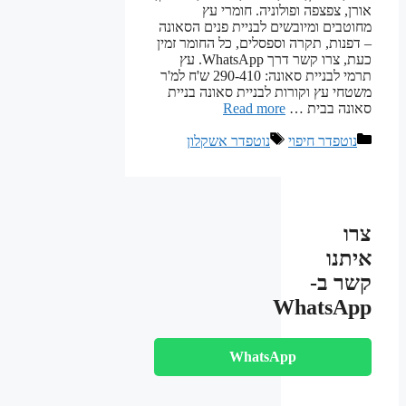
אורן, צפצפה ופולוניה. חומרי עץ
מחוטבים ומיובשים לבניית פנים הסאונה
– דפנות, תקרה וספסלים, כל החומר זמין
כעת, צרו קשר דרך WhatsApp. עץ
תרמי לבניית סאונה: 290-410 ש'ח למ'ר
משטחי עץ וקורות לבניית סאונה בניית
סאונה בבית …
Read more
קטגוריות
תגיות
נוטפדר חיפוי
נוטפדר אשקלון
צרו
איתנו
קשר ב-
WhatsApp
WhatsApp