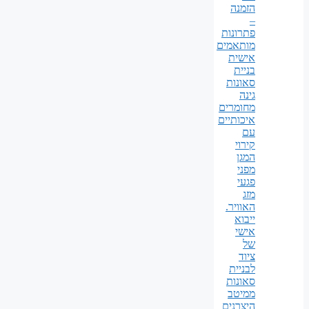
הזמנה
–
פתרונות
מותאמים
אישית
בניית
סאונות
גינה
מחומרים
איכותיים
עם
קירוי
המגן
מפני
פגעי
מזג
האוויר.
ייבוא
אישי
של
ציוד
לבניית
סאונות
ממיטב
היצרנים