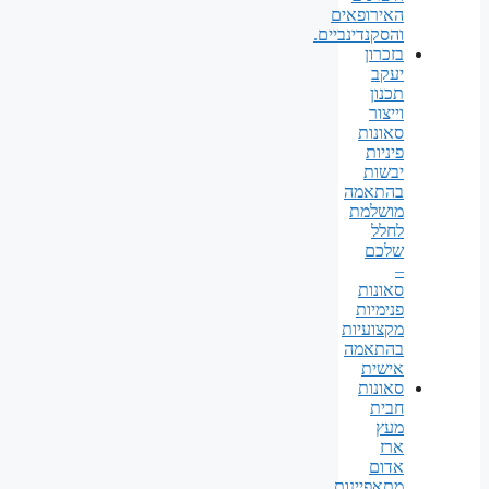
האירופאים
והסקנדינביים.
בזכרון
יעקב
תכנון
וייצור
סאונות
פיניות
יבשות
בהתאמה
מושלמת
לחלל
שלכם
–
סאונות
פנימיות
מקצועיות
בהתאמה
אישית
סאונות
חבית
מעץ
ארז
אדום
מתאפיינות