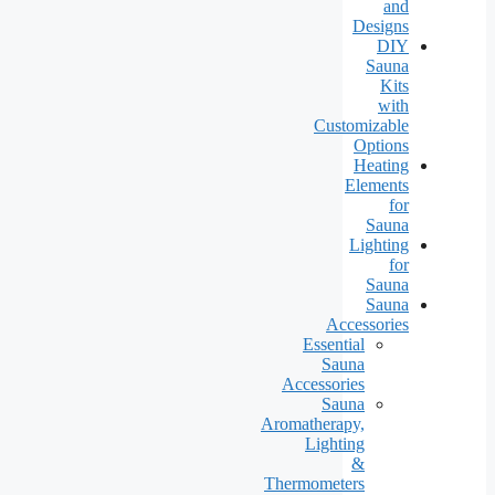
and
Designs
DIY
Sauna
Kits
with
Customizable
Options
Heating
Elements
for
Sauna
Lighting
for
Sauna
Sauna
Accessories
Essential
Sauna
Accessories
Sauna
Aromatherapy,
Lighting
&
Thermometers