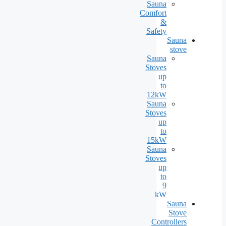
Sauna
Comfort
&
Safety
Sauna
stove
Sauna
Stoves
up
to
12kW
Sauna
Stoves
up
to
15kW
Sauna
Stoves
up
to
9
kW
Sauna
Stove
Controllers