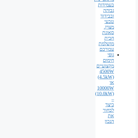
בעמידות
גבוהה
ובבידוד
טבעי
מצוין.
סאונת
חבית
מושלמת
עבורכם
גופי
חימום
מקצועיים
4500W
(4.5kW)
או
10000W
(10.0kW)
–
כיצד
לבחור
את
הנכון