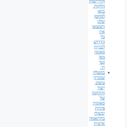
ולדרישות
הלקוח.
בואו
למחסן
שלנו
ותמצאו
את
כל
הדרוש
לבניית
סאונה
מא'
ועד
ת'.
במעלה
שומרון
עיצוב,
ייצור
והתקנה
של
סאונות
פיניות
יבשות
בהתאמה
אישית