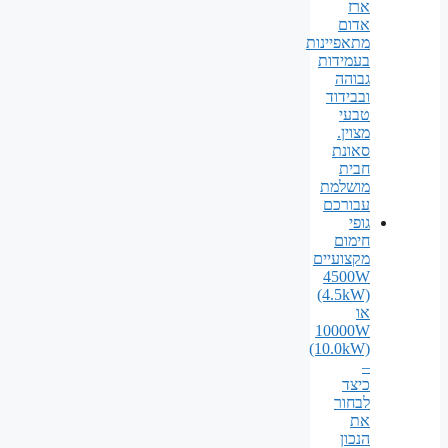
ארז
אדום
מתאפיינות
בעמידות
גבוהה
ובבידוד
טבעי
מצוין.
סאונת
חבית
מושלמת
עבורכם
גופי
חימום
מקצועיים
4500W
(4.5kW)
או
10000W
(10.0kW)
–
כיצד
לבחור
את
הנכון