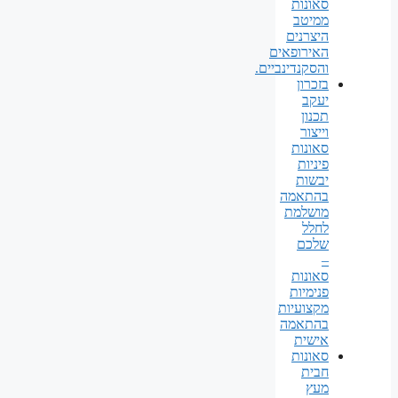
סאונות
ממיטב
היצרנים
האירופאים
והסקנדינביים.
בזכרון
יעקב
תכנון
וייצור
סאונות
פיניות
יבשות
בהתאמה
מושלמת
לחלל
שלכם
–
סאונות
פנימיות
מקצועיות
בהתאמה
אישית
סאונות
חבית
מעץ