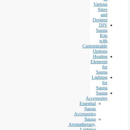
Various
Sizes
and
Designs
DIY
Sauna
Kits
with
Customizable
Options
Heating
Elements
for
Sauna
Lighting
for
Sauna
Sauna
Accessories
Essential
Sauna
Accessories
Sauna
Aromatherapy,
Lighting