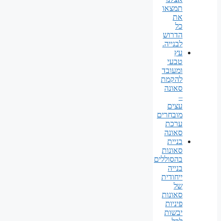
תמצאו
את
כל
הדרוש
לבנייה.
עץ
טבעי
ומעובד
להקמת
סאונה
–
עצים
מובחרים
ערכת
סאונה
בניית
סאונות
בהסוללים
בנייה
ייחודית
של
סאונות
פיניות
יבשות