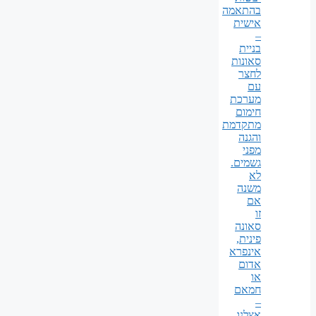
בהתאמה
אישית
–
בניית
סאונות
לחצר
עם
מערכת
חימום
מתקדמת
והגנה
מפני
גשמים.
לא
משנה
אם
זו
סאונה
פינית,
אינפרא
אדום
או
חמאם
–
אצלנו