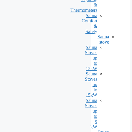
&
Thermometers
Sauna
Comfort
&
Safety
Sauna
stove
Sauna
Stoves
up
to
12kW
Sauna
Stoves
up
to
15kW
Sauna
Stoves
up
to
9
kW