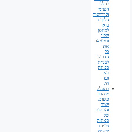
לחלל
הפנימי
ולדרישות
הלקוח.
בואו
למחסן
שלנו
ותמצאו
את
כל
הדרוש
לבניית
סאונה
מא'
ועד
ת'.
במעלה
שומרון
עיצוב,
ייצור
והתקנה
של
סאונות
פיניות
יבשות