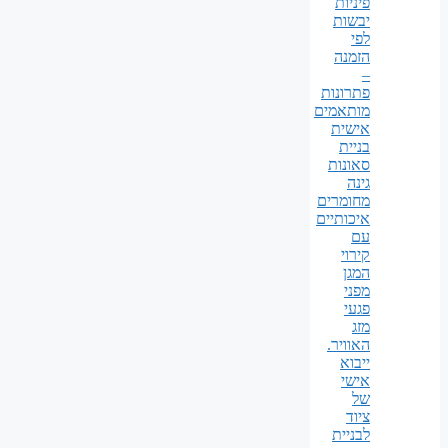
פיניות
יבשות
לפי
הזמנה
–
פתרונות
מותאמים
אישית
בניית
סאונות
גינה
מחומרים
איכותיים
עם
קירוי
המגן
מפני
פגעי
מזג
האוויר.
ייבוא
אישי
של
ציוד
לבניית