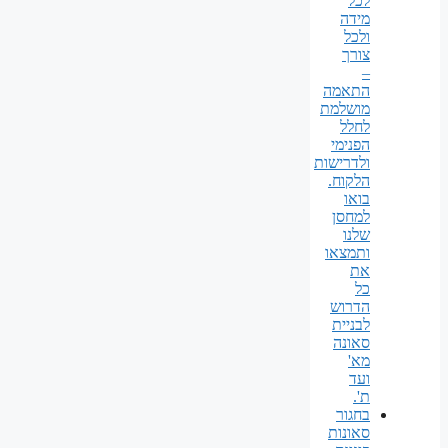
לכל
מידה
ולכל
צורך
–
התאמה
מושלמת
לחלל
הפנימי
ולדרישות
הלקוח.
בואו
למחסן
שלנו
ותמצאו
את
כל
הדרוש
לבניית
סאונה
מא'
ועד
ת'.
בחגור
סאונות