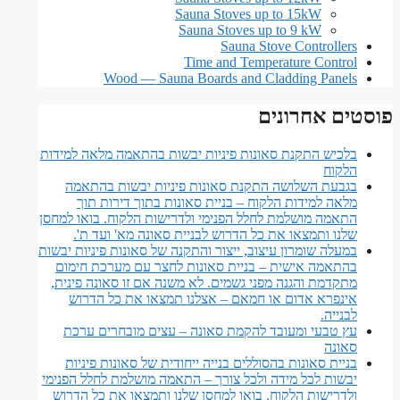
Sauna Stoves up to 15kW
Sauna Stoves up to 9 kW
Sauna Stove Controllers
Time and Temperature Control
Wood — Sauna Boards and Cladding Panels
פוסטים אחרונים
בלכיש התקנת סאונות פיניות יבשות בהתאמה מלאה למידות
הלקוח
בגבעת השלושה התקנת סאונות פיניות יבשות בהתאמה
מלאה למידות הלקוח – בניית סאונות בתוך דירות תוך
התאמה מושלמת לחלל הפנימי ולדרישות הלקוח. בואו למחסן
שלנו ותמצאו את כל הדרוש לבניית סאונה מא' ועד ת'.
במעלה שומרון עיצוב, ייצור והתקנה של סאונות פיניות יבשות
בהתאמה אישית – בניית סאונות לחצר עם מערכת חימום
מתקדמת והגנה מפני גשמים. לא משנה אם זו סאונה פינית,
אינפרא אדום או חמאם – אצלנו תמצאו את כל הדרוש
לבנייה.
עץ טבעי ומעובד להקמת סאונה – עצים מובחרים ערכת
סאונה
בניית סאונות בהסוללים בנייה ייחודית של סאונות פיניות
יבשות לכל מידה ולכל צורך – התאמה מושלמת לחלל הפנימי
ולדרישות הלקוח. בואו למחסן שלנו ותמצאו את כל הדרוש