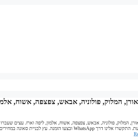
ורן, המלוק, פולוניה, אבאש, צפצפה, אשוח, אלמו
רן, המלוק, פולוניה, אבאש, צפצפה, אשוח, אלמון, ליפה וארז. עצים שעברו 
קפדני להקמת דפנות ותקרה לסאונה, כולל חומר לייצור ספסלים – במלאי כעת. התקשרו אלינו דרך WhatsApp ובצעו הזמנה. עץ לבניית סאונה במחירי
R