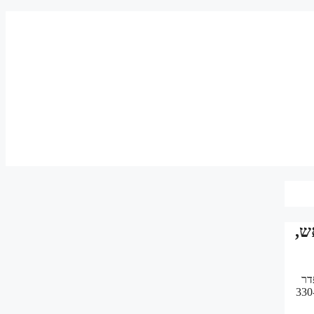
ש,
דר
י גלם מיובשים לחיפוי פנימי מלא של סאונה – התקשרו כעת דרך WhatsApp והזמינו את הכמות הדרושה לכם. עץ מלא לבניית סאונה: 330-