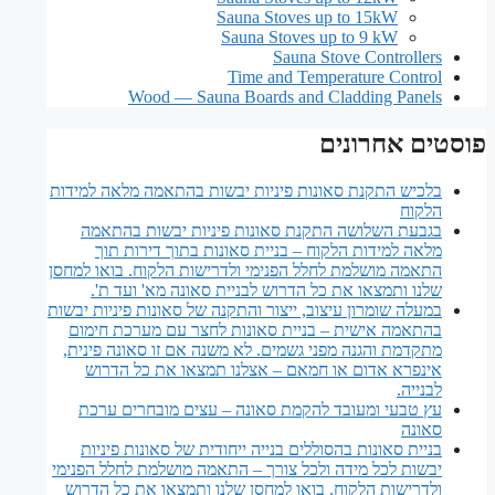
Sauna Stoves up to 15kW
Sauna Stoves up to 9 kW
Sauna Stove Controllers
Time and Temperature Control
Wood — Sauna Boards and Cladding Panels
פוסטים אחרונים
בלכיש התקנת סאונות פיניות יבשות בהתאמה מלאה למידות
הלקוח
בגבעת השלושה התקנת סאונות פיניות יבשות בהתאמה
מלאה למידות הלקוח – בניית סאונות בתוך דירות תוך
התאמה מושלמת לחלל הפנימי ולדרישות הלקוח. בואו למחסן
שלנו ותמצאו את כל הדרוש לבניית סאונה מא' ועד ת'.
במעלה שומרון עיצוב, ייצור והתקנה של סאונות פיניות יבשות
בהתאמה אישית – בניית סאונות לחצר עם מערכת חימום
מתקדמת והגנה מפני גשמים. לא משנה אם זו סאונה פינית,
אינפרא אדום או חמאם – אצלנו תמצאו את כל הדרוש
לבנייה.
עץ טבעי ומעובד להקמת סאונה – עצים מובחרים ערכת
סאונה
בניית סאונות בהסוללים בנייה ייחודית של סאונות פיניות
יבשות לכל מידה ולכל צורך – התאמה מושלמת לחלל הפנימי
ולדרישות הלקוח. בואו למחסן שלנו ותמצאו את כל הדרוש