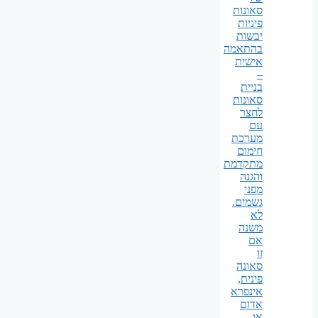
סאונות
פיניות
יבשות
בהתאמה
אישית
–
בניית
סאונות
לחצר
עם
מערכת
חימום
מתקדמת
והגנה
מפני
גשמים.
לא
משנה
אם
זו
סאונה
פינית,
אינפרא
אדום
או