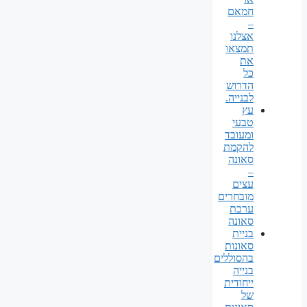
חמאם
–
אצלנו
תמצאו
את
כל
הדרוש
לבנייה.
עץ
טבעי
ומעובד
להקמת
סאונה
–
עצים
מובחרים
ערכת
סאונה
בניית
סאונות
בהסוללים
בנייה
ייחודית
של