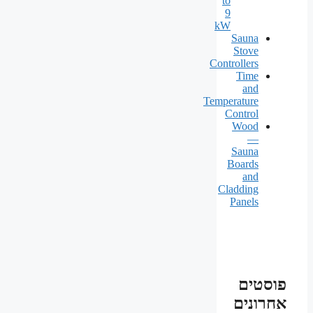
to
9
kW
Sauna
Stove
Controllers
Time
and
Temperature
Control
Wood
—
Sauna
Boards
and
Cladding
Panels
פוסטים
אחרונים