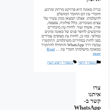
בניית סאונה היא פרויקט מרתק ומרגש,
וחומרי עץ הם החומר המושלם
להשלמתו. אצלנו תמצאו מגוון עשיר של
עצים מעובדים, כולל פולוניה, צפצפה,
אורן, אשוח ועוד. לוחות עץ מובחרים
ומיובשים לחיפוי פנים של סאונה זמינים
במלאי. כמו כן, לוחות עץ מצופים עמידים
בפני לחות במחירים משתלמים. התקשרו
עכשיו דרך WhatsApp והתחילו להתקרר
בסאונה מושלמת! חומרי עץ …
Read
more
קטגוריות
תגיות
נוטפדר חיפוי
נוטפדר ראש העין
צרו
איתנו
קשר ב-
WhatsApp