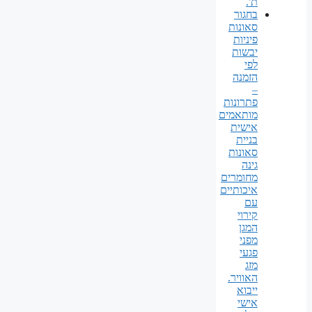
ת'.
בחגור
סאונות
פיניות
יבשות
לפי
הזמנה
–
פתרונות
מותאמים
אישית
בניית
סאונות
גינה
מחומרים
איכותיים
עם
קירוי
המגן
מפני
פגעי
מזג
האוויר.
ייבוא
אישי