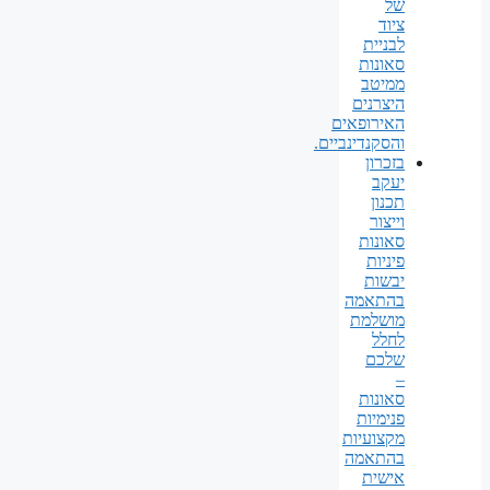
של
ציוד
לבניית
סאונות
ממיטב
היצרנים
האירופאים
והסקנדינביים.
בזכרון
יעקב
תכנון
וייצור
סאונות
פיניות
יבשות
בהתאמה
מושלמת
לחלל
שלכם
–
סאונות
פנימיות
מקצועיות
בהתאמה
אישית