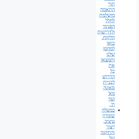
תוך
התאמה
מושלמת
לחלל
הפנימי
ולדרישות
הלקוח.
בואו
למחסן
שלנו
ותמצאו
את
כל
הדרוש
לבניית
סאונה
מא'
ועד
ת'.
במעלה
שומרון
עיצוב,
ייצור
והתקנה
של