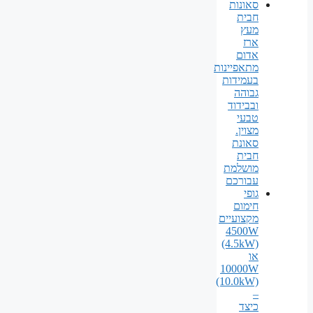
סאונות
חבית
מעץ
ארז
אדום
מתאפיינות
בעמידות
גבוהה
ובבידוד
טבעי
מצוין.
סאונת
חבית
מושלמת
עבורכם
גופי
חימום
מקצועיים
4500W
(4.5kW)
או
10000W
(10.0kW)
–
כיצד