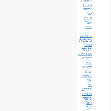
סאונות
פיניות
יבשות
לכל
מידה
ולכל
צורך
–
התאמה
מושלמת
לחלל
הפנימי
ולדרישות
הלקוח.
בואו
למחסן
שלנו
ותמצאו
את
כל
הדרוש
לבניית
סאונה
מא'
ועד