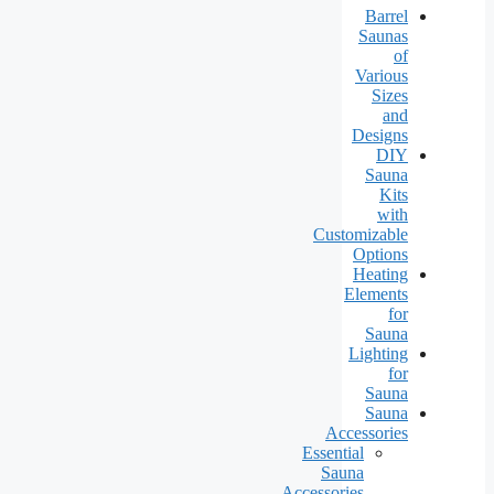
Barrel
Saunas
of
Various
Sizes
and
Designs
DIY
Sauna
Kits
with
Customizable
Options
Heating
Elements
for
Sauna
Lighting
for
Sauna
Sauna
Accessories
Essential
Sauna
Accessories