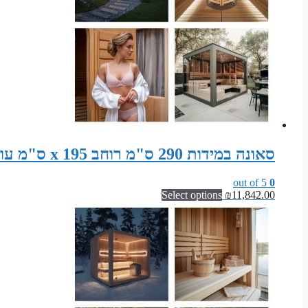
סאונה במידות 290 ס"מ רוחב x 195 ס"מ עומק x 200 ס"מ גובה ערכת מודולרית לסאונה פינית
out of 5
0
Select options
₪
11,842.00