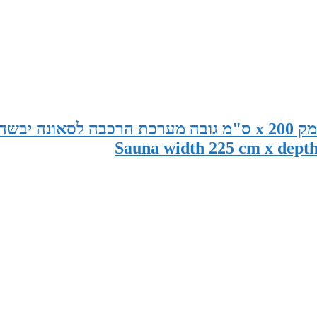
סאונה במידות 225 ס"מ רוחב x 185 ס"מ עומק x 200 ס"מ גובה מערכת הרכבה לסאונה יבשה