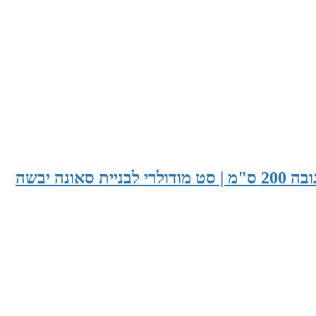
סאונה בעובי 285 ס"מ X עומק 165 ס"מ X גובה 200 ס"מ | סט מודולרי לבניית סאונה יבשה