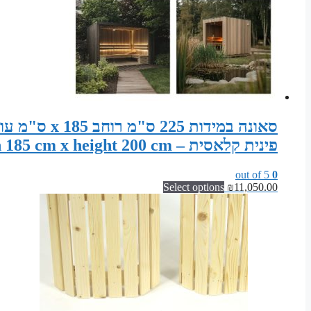
פינית קלאסית – Sauna width 225 cm x depth 185 cm x height 200 cm
out of 5
0
Select options
₪
11,050.00