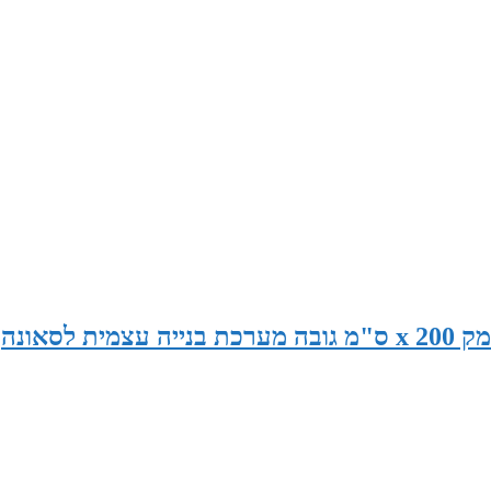
סאונה במידות 190 ס"מ רוחב x 130 ס"מ עומק x 200 ס"מ גובה מערכת בנייה עצמית לסאונה