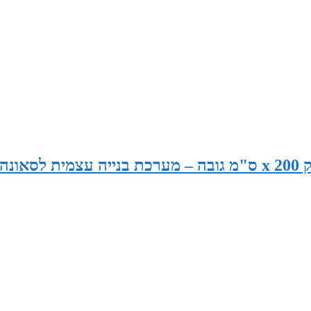
סאונה בגודל 240 ס"מ רוחב x 120 ס"מ עומק x 200 ס"מ גובה – מערכת בנייה עצמית לסאונה