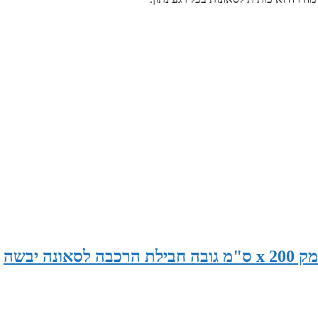
סאונה במידות 230 ס"מ רוחב x 120 ס"מ עומק x 200 ס"מ גובה חבילת הרכבה לסאונה יבשה