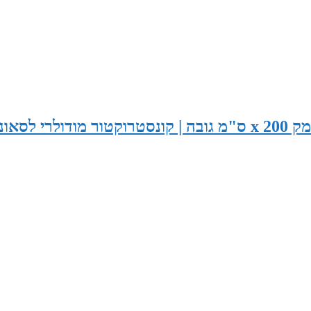
סאונה במידות 285 ס"מ רוחב x 185 ס"מ עומק x 200 ס"מ גובה | קונסטרוקטור מודולרי לסא