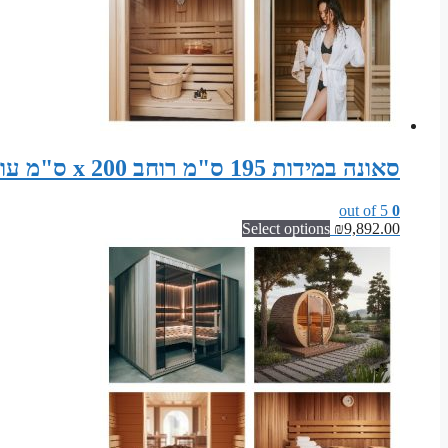
סאונה במידות 195 ס"מ רוחב x 200 ס"מ עומק x 200 ס"מ גובה ערכת התקנה לסאונה פינית
out of 5
0
Select options
₪
9,892.00