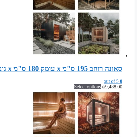
סאונה רוחב 195 ס"מ x עומק 180 ס"מ x גובה 200 ס"מ – סט קונסטרוקציה לסאונה פינית
out of 5
0
Select options
₪
9,488.00