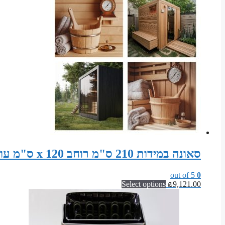
סאונה במידות 210 ס"מ רוחב x 120 ס"מ עומק x 200 ס"מ גובה חבילת DIY לסאונה פינית
out of 5
0
Select options
₪
9,121.00