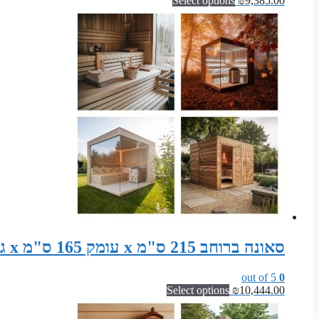
Select options
₪
9,385.00
סאונה ברוחב 215 ס"מ x עומק 165 ס"מ x גובה 200 ס"מ | קיט אלמנטים לסאונה יבשה קלאסית
out of 5
0
Select options
₪
10,444.00