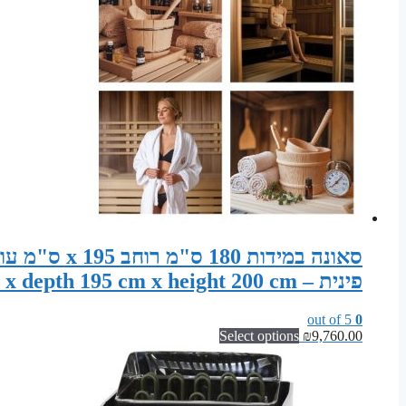
פינית – Sauna width 180 cm x depth 195 cm x height 200 cm
out of 5
0
Select options
₪
9,760.00