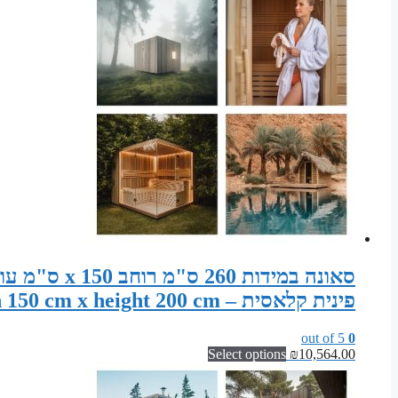
פינית קלאסית – Sauna width 260 cm x depth 150 cm x height 200 cm
out of 5
0
Select options
₪
10,564.00