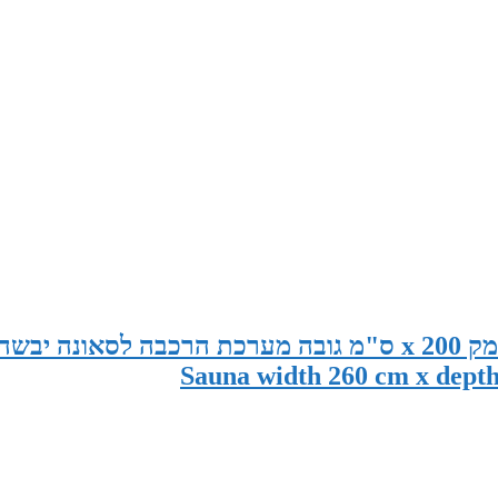
סאונה במידות 260 ס"מ רוחב x 150 ס"מ עומק x 200 ס"מ גובה מערכת הרכבה לסאונה יבשה