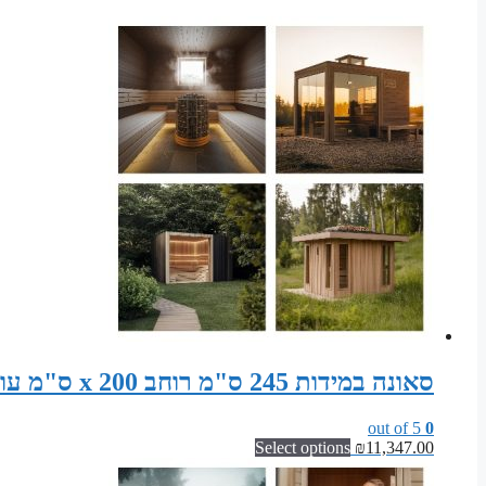
סאונה במידות 245 ס"מ רוחב x 200 ס"מ עומק x 200 ס"מ גובה סט חלקים לבניית סאונה פינית
out of 5
0
Select options
₪
11,347.00