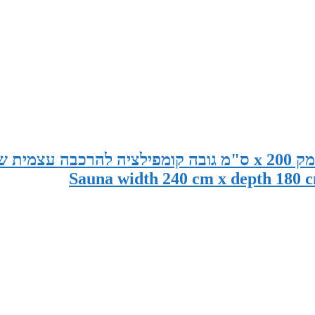
סאונה במידות 240 ס"מ רוחב x 180 ס"מ עומק x 200 ס"מ גובה קומפילציה להרכבה עצמית