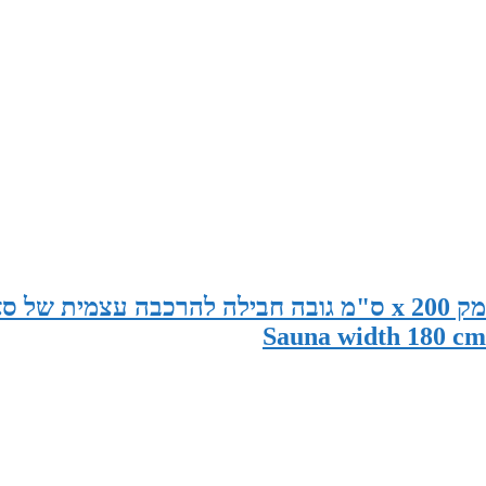
סאונה במידות 180 ס"מ רוחב x 195 ס"מ עומק x 200 ס"מ גובה חבילה להרכבה עצמית 