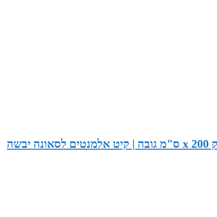
סאונה בגודל 265 ס"מ רוחב x 155 ס"מ עומק x 200 ס"מ גובה | קיט אלמנטים לסאונה יבשה