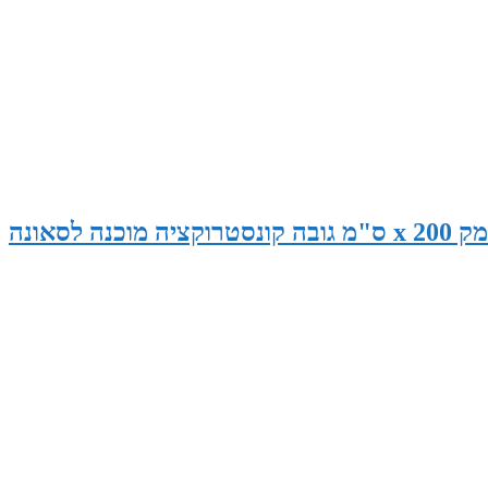
סאונה במידות 265 ס"מ רוחב x 145 ס"מ עומק x 200 ס"מ גובה קונסטרוקציה מוכנה לסאונה