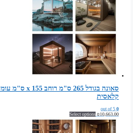
קלאסית
out of 5
0
Select options
₪
10,663.00