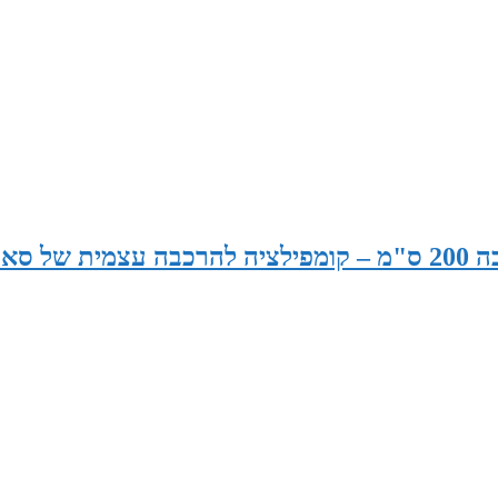
סאונה רוחב 175 ס"מ x עומק 165 ס"מ x גובה 200 ס"מ – קומפילציה להרכבה עצמית של 