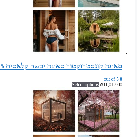
סאונה קונסטרוקטור סאונה יבשה קלאסית 215 ס"מ רוחב x 195 ס"מ עומק x 200 ס"מ גובה
out of 5
0
Select options
₪
11,017.00