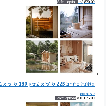
Select options
₪
8,820.00
סאונה ברוחב 225 ס"מ x עומק 180 ס"מ x גובה 200 ס"מ | ערכת מודולרית לסאונה פינית
out of 5
0
Select options
₪
10,675.00