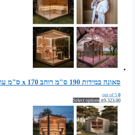
סאונה במידות 190 ס"מ רוחב x 170 ס"מ עומק x 200 ס"מ גובה ערכת רכיבים לסאונה פינית
out of 5
0
Select options
₪
9,323.00