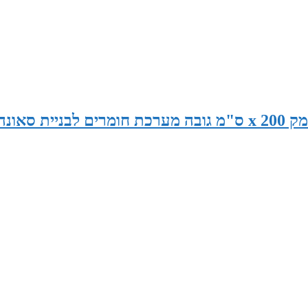
סאונה במידות 225 ס"מ רוחב x 130 ס"מ עומק x 200 ס"מ גובה מערכת חומרים לבניית סאונ