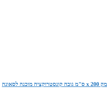
סאונה במידות 265 ס"מ רוחב x 145 ס"מ עומק x 200 ס"מ גובה קונסטרוקציה מוכנה לסאונה