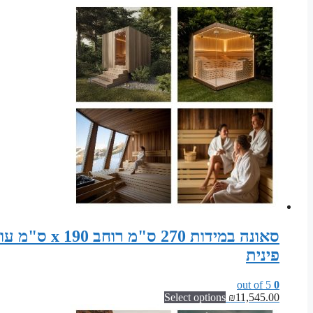
פינית
out of 5
0
Select options
₪
11,545.00