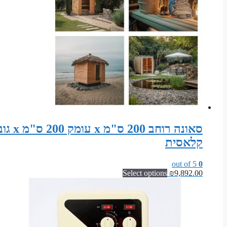
קלאסית
out of 5
0
Select options
₪
9,892.00