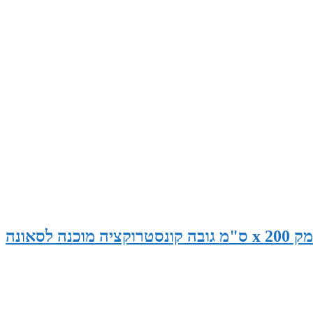
סאונה במידות 270 ס"מ רוחב x 190 ס"מ עומק x 200 ס"מ גובה קונסטרוקציה מוכנה לסאונה