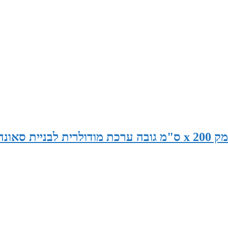
סאונה במידות 265 ס"מ רוחב x 120 ס"מ עומק x 200 ס"מ גובה ערכת מודולרית לבניית סאונ