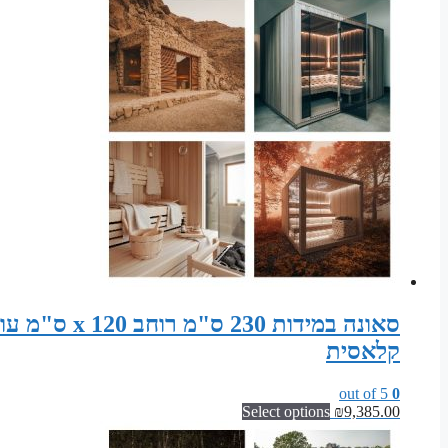
קלאסית
out of 5
0
Select options
₪
9,385.00