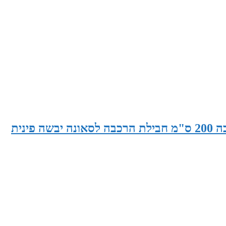
סאונה רוחב 200 ס"מ x עומק 200 ס"מ x גובה 200 ס"מ חבילת הרכבה לסאונה יבשה פינית