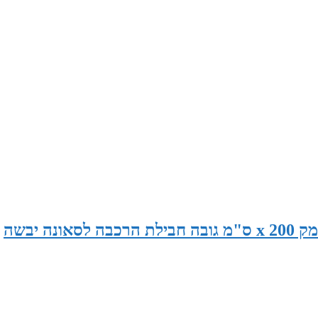
סאונה במידות 230 ס"מ רוחב x 120 ס"מ עומק x 200 ס"מ גובה חבילת הרכבה לסאונה יבשה