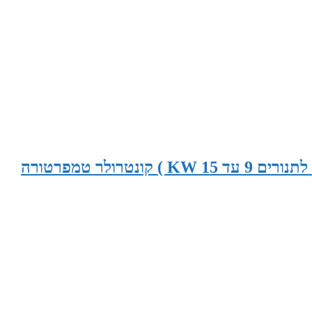
9-15 KW פיקוד לתנור סאונה (הלוח מתאים לתנורים 9 עד 15 KW ) קונטרולר טמפרטורה