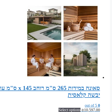
יבשה קלאסית
out of 5
0
Select options
₪
10,597.00