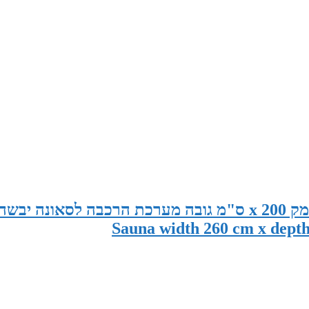
סאונה במידות 260 ס"מ רוחב x 150 ס"מ עומק x 200 ס"מ גובה מערכת הרכבה לסאונה יבשה