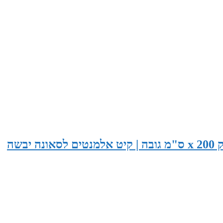
סאונה בגודל 265 ס"מ רוחב x 155 ס"מ עומק x 200 ס"מ גובה | קיט אלמנטים לסאונה יבשה