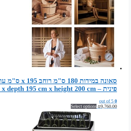
פינית – Sauna width 180 cm x depth 195 cm x height 200 cm
out of 5
0
Select options
₪
9,760.00