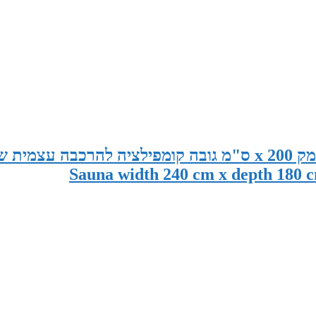
סאונה במידות 240 ס"מ רוחב x 180 ס"מ עומק x 200 ס"מ גובה קומפילציה להרכבה עצמית