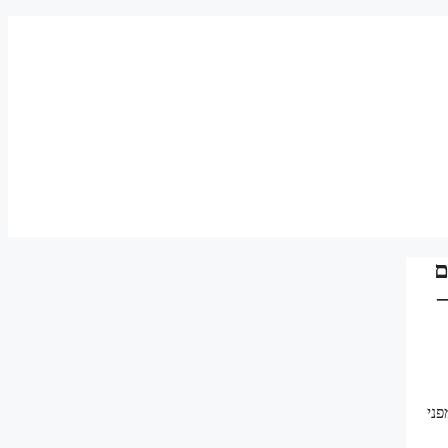
ם
–
פני