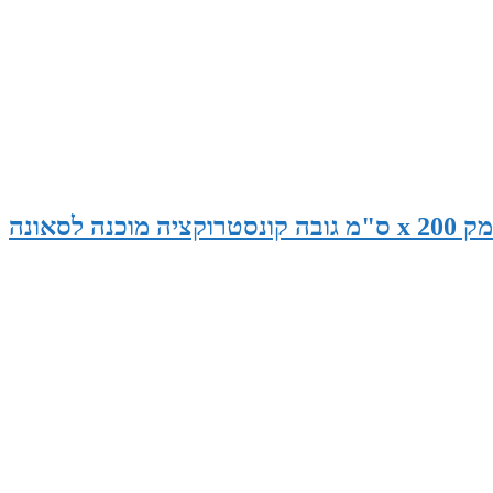
סאונה במידות 265 ס"מ רוחב x 145 ס"מ עומק x 200 ס"מ גובה קונסטרוקציה מוכנה לסאונה