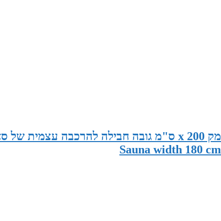
סאונה במידות 180 ס"מ רוחב x 195 ס"מ עומק x 200 ס"מ גובה חבילה להרכבה עצמית 