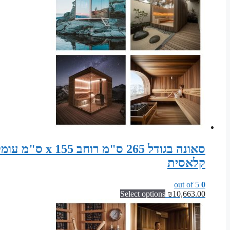
קלאסית
out of 5
0
Select options
₪
10,663.00