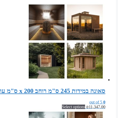
סאונה במידות 245 ס"מ רוחב x 200 ס"מ עומק x 200 ס"מ גובה סט חלקים לבניית סאונה פינית
out of 5
0
Select options
₪
11,347.00