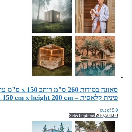
פינית קלאסית – Sauna width 260 cm x depth 150 cm x height 200 cm
out of 5
0
Select options
₪
10,564.00