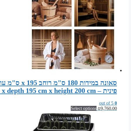
פינית – Sauna width 180 cm x depth 195 cm x height 200 cm
out of 5
0
Select options
₪
9,760.00