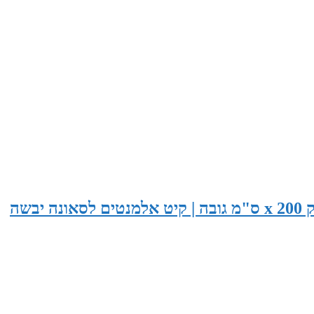
סאונה בגודל 265 ס"מ רוחב x 155 ס"מ עומק x 200 ס"מ גובה | קיט אלמנטים לסאונה יבשה