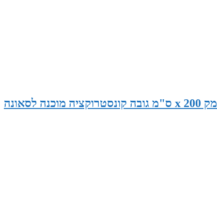
סאונה במידות 265 ס"מ רוחב x 145 ס"מ עומק x 200 ס"מ גובה קונסטרוקציה מוכנה לסאונה