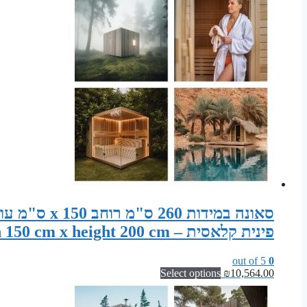
פינית קלאסית – Sauna width 260 cm x depth 150 cm x height 200 cm
out of 5
0
Select options
₪
10,564.00