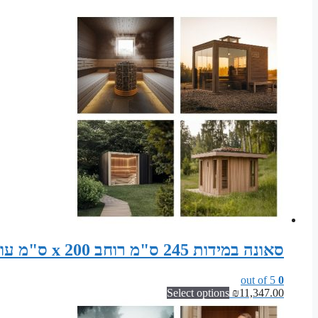
סאונה במידות 245 ס"מ רוחב x 200 ס"מ עומק x 200 ס"מ גובה סט חלקים לבניית סאונה פינית
out of 5
0
Select options
₪
11,347.00