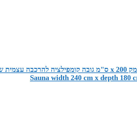
סאונה במידות 240 ס"מ רוחב x 180 ס"מ עומק x 200 ס"מ גובה קומפילציה להרכבה עצמית