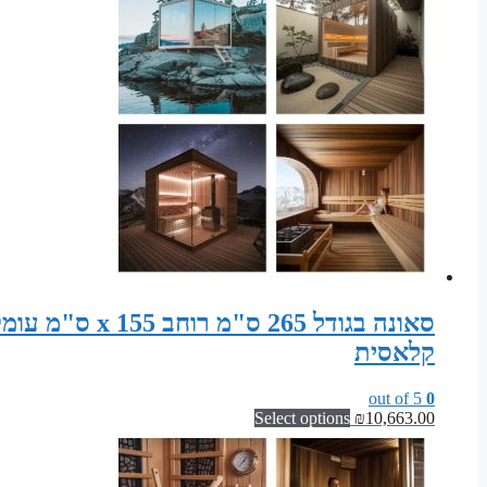
קלאסית
out of 5
0
Select options
₪
10,663.00