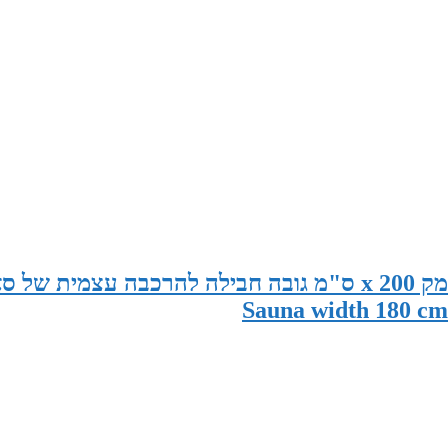
סאונה במידות 180 ס"מ רוחב x 195 ס"מ עומק x 200 ס"מ גובה חבילה להרכבה עצמית 