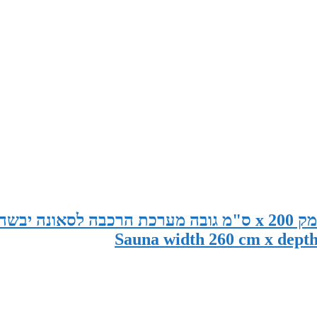
סאונה במידות 260 ס"מ רוחב x 150 ס"מ עומק x 200 ס"מ גובה מערכת הרכבה לסאונה יבשה