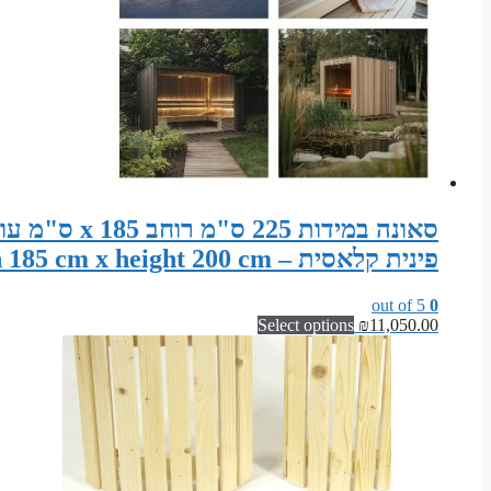
פינית קלאסית – Sauna width 225 cm x depth 185 cm x height 200 cm
out of 5
0
Select options
₪
11,050.00