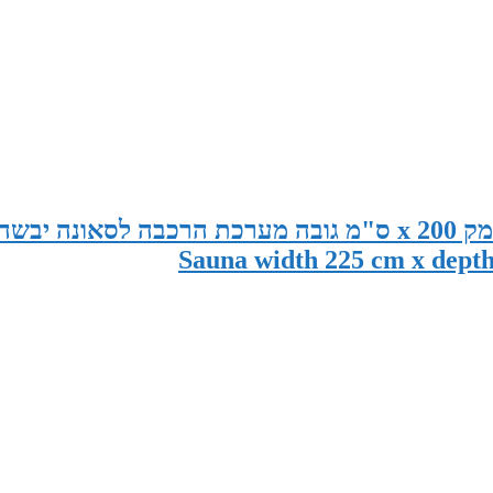
סאונה במידות 225 ס"מ רוחב x 185 ס"מ עומק x 200 ס"מ גובה מערכת הרכבה לסאונה יבשה