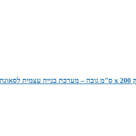
סאונה בגודל 240 ס"מ רוחב x 120 ס"מ עומק x 200 ס"מ גובה – מערכת בנייה עצמית לסאונה