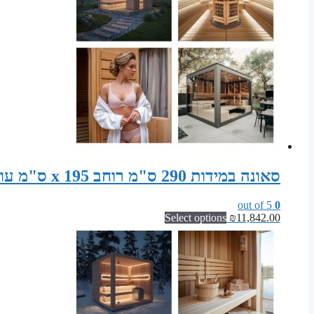
סאונה במידות 290 ס"מ רוחב x 195 ס"מ עומק x 200 ס"מ גובה ערכת מודולרית לסאונה פינית
out of 5
0
Select options
₪
11,842.00