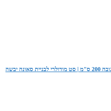
סאונה בעובי 285 ס"מ X עומק 165 ס"מ X גובה 200 ס"מ | סט מודולרי לבניית סאונה יבשה