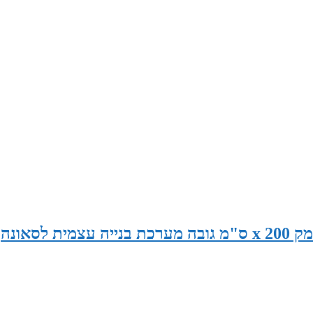
סאונה במידות 190 ס"מ רוחב x 130 ס"מ עומק x 200 ס"מ גובה מערכת בנייה עצמית לסאונה