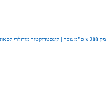
סאונה במידות 285 ס"מ רוחב x 185 ס"מ עומק x 200 ס"מ גובה | קונסטרוקטור מודולרי לסא