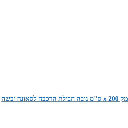
סאונה במידות 230 ס"מ רוחב x 120 ס"מ עומק x 200 ס"מ גובה חבילת הרכבה לסאונה יבשה