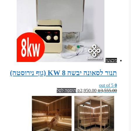
מבצע!
תנור לסאונה יבשה 8 KW (גוף נירוסטה)
out of 5
0
המחיר
המחיר
3,555.00
₪
2,950.00
₪
הוספה לסל
המקורי
הנוכחי
היה:
הוא:
₪2,950.00.
₪3,555.00.