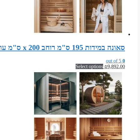
סאונה במידות 195 ס"מ רוחב x 200 ס"מ עומק x 200 ס"מ גובה ערכת התקנה לסאונה פינית
out of 5
0
Select options
₪
9,892.00