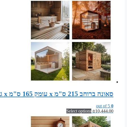
סאונה ברוחב 215 ס"מ x עומק 165 ס"מ x גובה 200 ס"מ | קיט אלמנטים לסאונה יבשה קלאסית
out of 5
0
Select options
₪
10,444.00