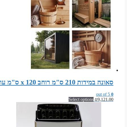
סאונה במידות 210 ס"מ רוחב x 120 ס"מ עומק x 200 ס"מ גובה חבילת DIY לסאונה פינית
out of 5
0
Select options
₪
9,121.00