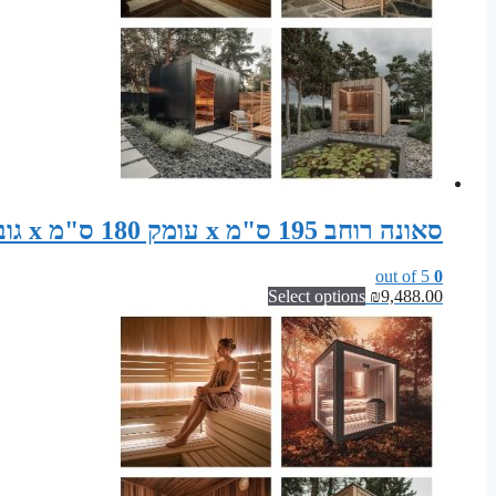
סאונה רוחב 195 ס"מ x עומק 180 ס"מ x גובה 200 ס"מ – סט קונסטרוקציה לסאונה פינית
out of 5
0
Select options
₪
9,488.00