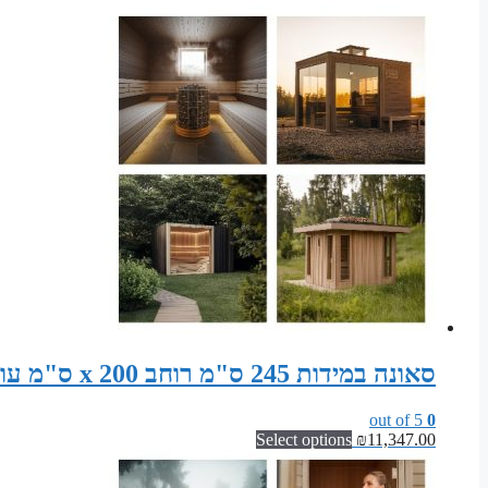
סאונה במידות 245 ס"מ רוחב x 200 ס"מ עומק x 200 ס"מ גובה סט חלקים לבניית סאונה פינית
out of 5
0
Select options
₪
11,347.00