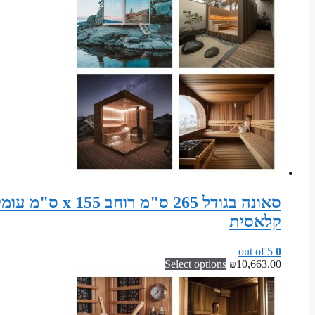
קלאסית
out of 5
0
Select options
₪
10,663.00