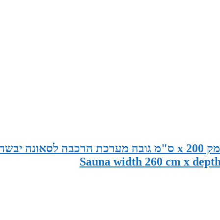
סאונה במידות 260 ס"מ רוחב x 150 ס"מ עומק x 200 ס"מ גובה מערכת הרכבה לסאונה יבשה