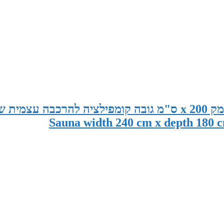
סאונה במידות 240 ס"מ רוחב x 180 ס"מ עומק x 200 ס"מ גובה קומפילציה להרכבה עצמית