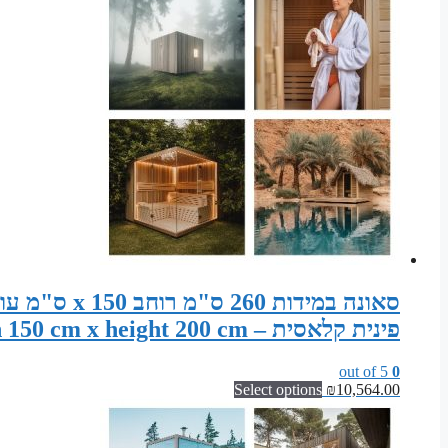
פינית קלאסית – Sauna width 260 cm x depth 150 cm x height 200 cm
out of 5
0
Select options
₪
10,564.00