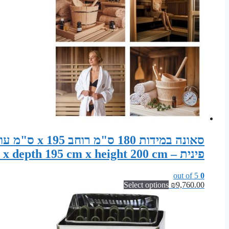
פינית – Sauna width 180 cm x depth 195 cm x height 200 cm
out of 5
0
Select options
₪
9,760.00