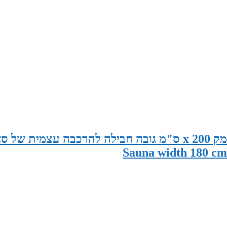
סאונה במידות 180 ס"מ רוחב x 195 ס"מ עומק x 200 ס"מ גובה חבילה להרכבה עצמית 