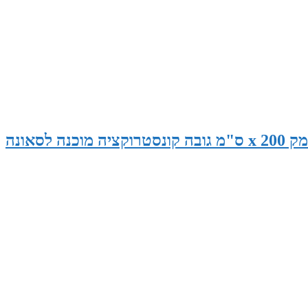
סאונה במידות 265 ס"מ רוחב x 145 ס"מ עומק x 200 ס"מ גובה קונסטרוקציה מוכנה לסאונה