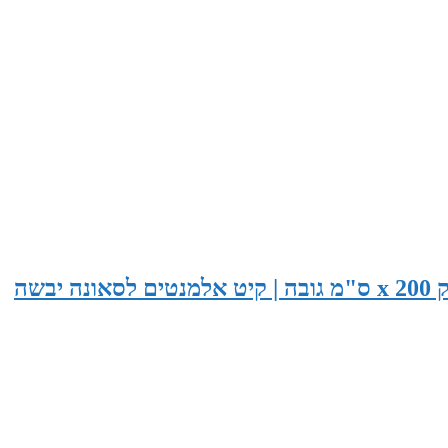
סאונה בגודל 265 ס"מ רוחב x 155 ס"מ עומק x 200 ס"מ גובה | קיט אלמנטים לסאונה יבשה