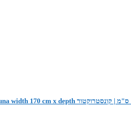
סאונה יבשה קלאסית במידות 170x120x200 ס"מ | קונסטרוקטור dth 170 cm x depth