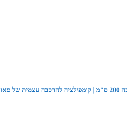
סאונה רוחב 210 ס"מ x עומק 130 ס"מ x גובה 200 ס"מ | קומפילציה להרכבה עצמית של ס