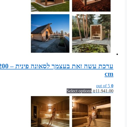
ערכת 
cm
out of 5
0
Select options
₪
11,941.00