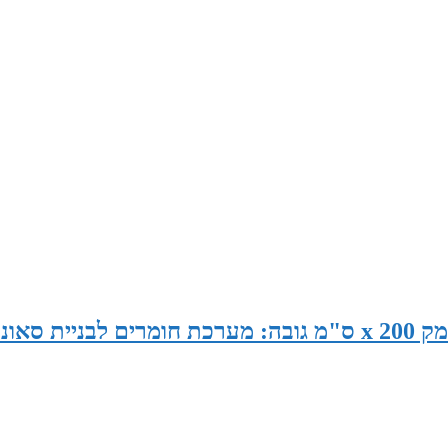
סאונה במידות 205 ס"מ רוחב x 190 ס"מ עומק x 200 ס"מ גובה: מערכת חומרים לבניית סאו