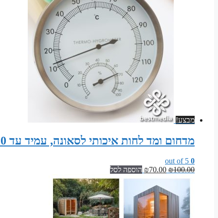
מבצע!
מדחום ומד לחות איכותי לסאונה, עמיד עד 120 מעלות צלזיוס
out of 5
0
המחיר
המחיר
100.00
₪
70.00
₪
הוספה לסל
המקורי
הנוכחי
היה:
הוא:
₪70.00.
₪100.00.