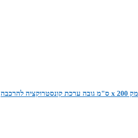
סאונה במידות 240 ס"מ רוחב x 175 ס"מ עומק x 200 ס"מ גובה ערכת קונסטרוקציה להרכבה