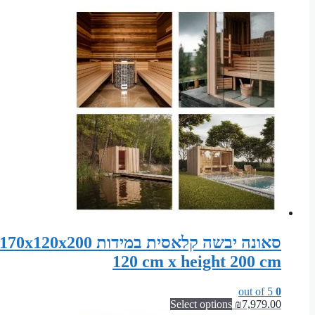
120 cm x height 200 cm
out of 5
0
Select options
₪
7,979.00