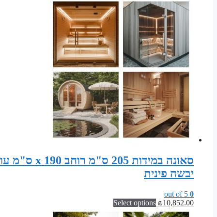
יבשה פינית
out of 5
0
Select options
₪
10,852.00