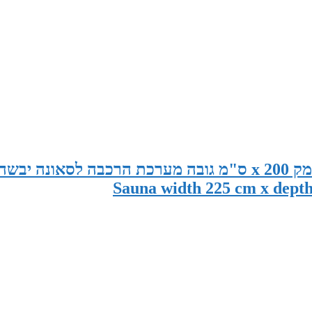
סאונה במידות 225 ס"מ רוחב x 185 ס"מ עומק x 200 ס"מ גובה מערכת הרכבה לסאונה יבשה