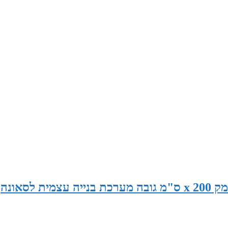
סאונה במידות 190 ס"מ רוחב x 130 ס"מ עומק x 200 ס"מ גובה מערכת בנייה עצמית לסאונה