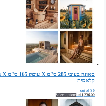
היה:
הוא:
₪3,290.00.
₪4,800.00.
קלאסית
out of 5
0
Select options
₪
11,236.00