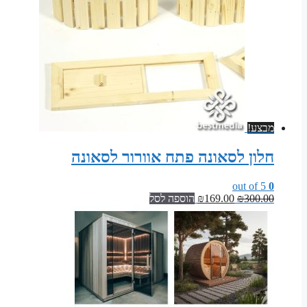
מבצע!
חלון לסאונה פתח אוורור לסאונה
out of 5
0
המחיר
המחיר
300.00
₪
169.00
₪
הוספה לסל
המקורי
הנוכחי
היה:
הוא:
₪169.00.
₪300.00.