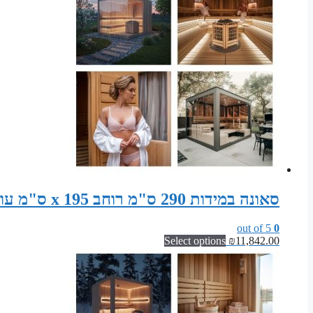
סאונה במידות 290 ס"מ רוחב x 195 ס"מ עומק x 200 ס"מ גובה ערכת מודולרית לסאונה פינית
out of 5
0
Select options
₪
11,842.00