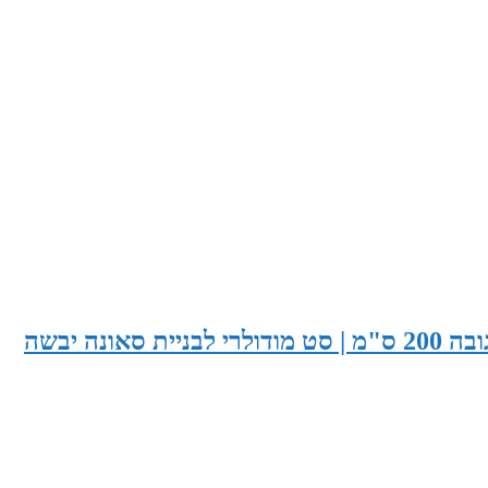
סאונה בעובי 285 ס"מ X עומק 165 ס"מ X גובה 200 ס"מ | סט מודולרי לבניית סאונה יבשה