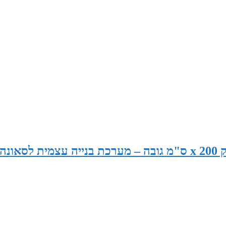
סאונה בגודל 240 ס"מ רוחב x 120 ס"מ עומק x 200 ס"מ גובה – מערכת בנייה עצמית לסאונה