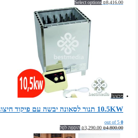
Select options
₪
8,416.00
מבצע!
10.5KW תנור לסאונה יבשה עם פיקוד חיצוני (גוף נירוסטה)
out of 5
0
המחיר
המחיר
4,800.00
₪
3,290.00
₪
הוספה לסל
המקורי
הנוכחי