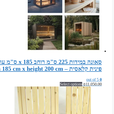
פינית קלאסית – Sauna width 225 cm x depth 185 cm x height 200 cm
out of 5
0
Select options
₪
11,050.00