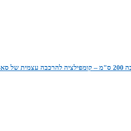
סאונה רוחב 175 ס"מ x עומק 165 ס"מ x גובה 200 ס"מ – קומפילציה להרכבה עצמית של 