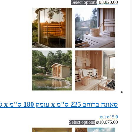
Select options
₪
8,820.00
סאונה ברוחב 225 ס"מ x עומק 180 ס"מ x גובה 200 ס"מ | ערכת מודולרית לסאונה פינית
out of 5
0
Select options
₪
10,675.00