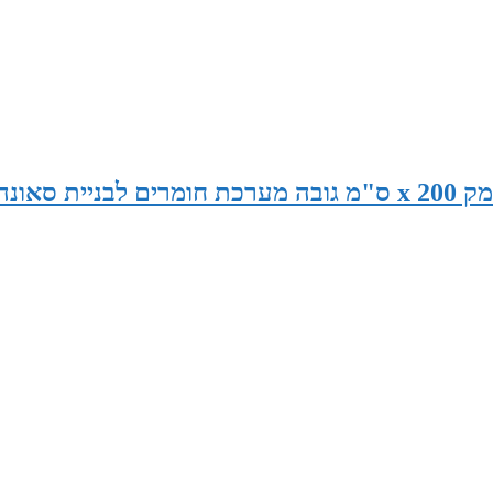
סאונה במידות 225 ס"מ רוחב x 130 ס"מ עומק x 200 ס"מ גובה מערכת חומרים לבניית סאונ