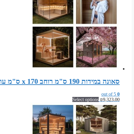
סאונה במידות 190 ס"מ רוחב x 170 ס"מ עומק x 200 ס"מ גובה ערכת רכיבים לסאונה פינית
out of 5
0
Select options
₪
9,323.00