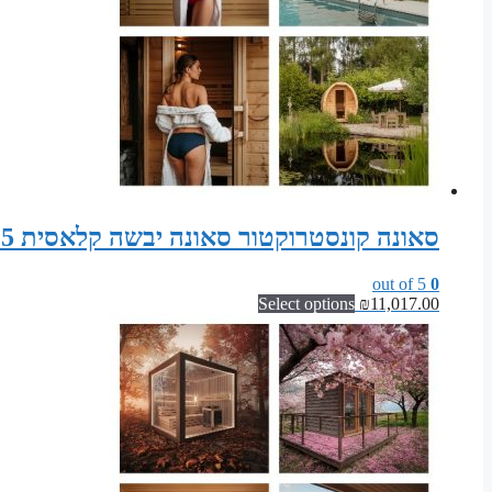
סאונה קונסטרוקטור סאונה יבשה קלאסית 215 ס"מ רוחב x 195 ס"מ עומק x 200 ס"מ גובה
out of 5
0
Select options
₪
11,017.00