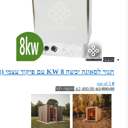
מבצע!
תנור לסאונה יבשה 8 KW עם פיקוד עצמי (גוף נירוסטה)
out of 5
0
המחיר
המחיר
2,800.00
₪
2,400.00
₪
הוספה לסל
המקורי
הנוכחי
היה:
הוא:
₪2,400.00.
₪2,800.00.