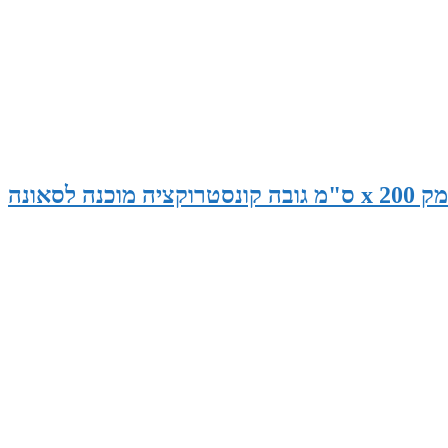
סאונה במידות 265 ס"מ רוחב x 145 ס"מ עומק x 200 ס"מ גובה קונסטרוקציה מוכנה לסאונה