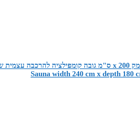
סאונה במידות 240 ס"מ רוחב x 180 ס"מ עומק x 200 ס"מ גובה קומפילציה להרכבה עצמית