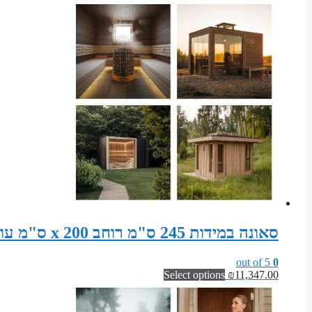
סאונה במידות 245 ס"מ רוחב x 200 ס"מ עומק x 200 ס"מ גובה סט חלקים לבניית סאונה פינית
out of 5
0
Select options
₪
11,347.00