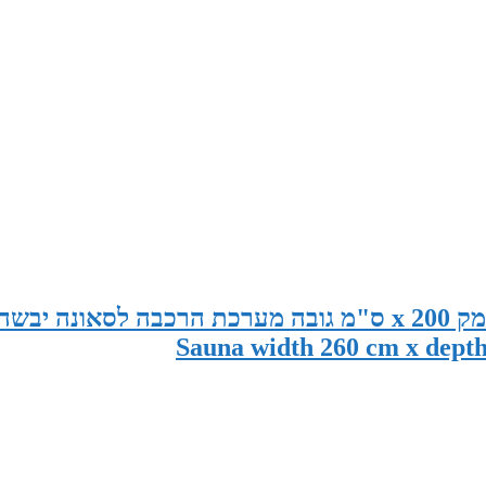
סאונה במידות 260 ס"מ רוחב x 150 ס"מ עומק x 200 ס"מ גובה מערכת הרכבה לסאונה יבשה