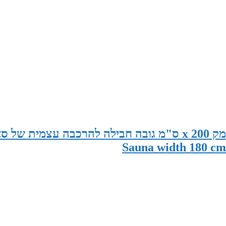
סאונה במידות 180 ס"מ רוחב x 195 ס"מ עומק x 200 ס"מ גובה חבילה להרכבה עצמית 