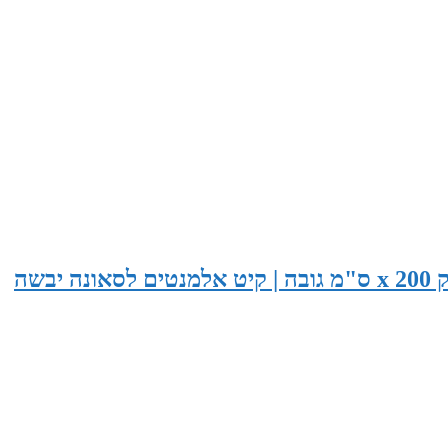
סאונה בגודל 265 ס"מ רוחב x 155 ס"מ עומק x 200 ס"מ גובה | קיט אלמנטים לסאונה יבשה