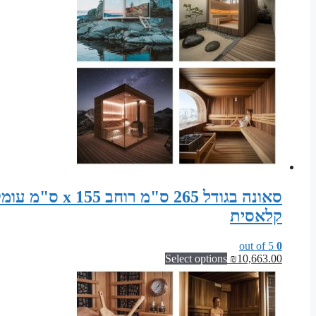
קלאסית
out of 5
0
Select options
₪
10,663.00