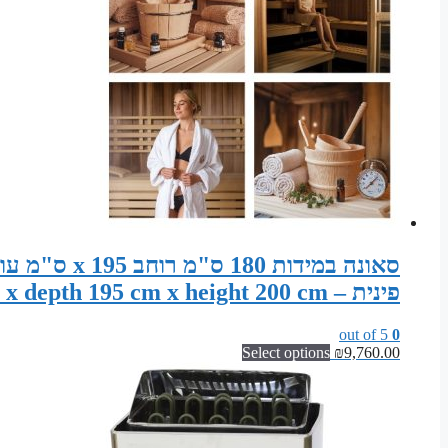
פינית – Sauna width 180 cm x depth 195 cm x height 200 cm
out of 5
0
Select options
₪
9,760.00