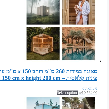
פינית קלאסית – Sauna width 260 cm x depth 150 cm x height 200 cm
out of 5
0
Select options
₪
10,564.00