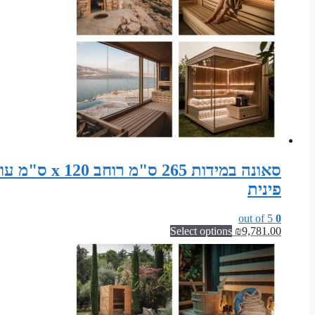
פינית
out of 5
0
Select options
₪
9,781.00