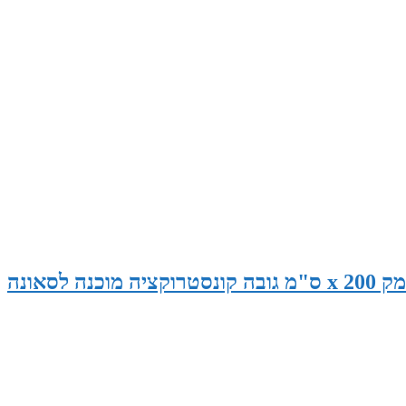
סאונה במידות 270 ס"מ רוחב x 190 ס"מ עומק x 200 ס"מ גובה קונסטרוקציה מוכנה לסאונה