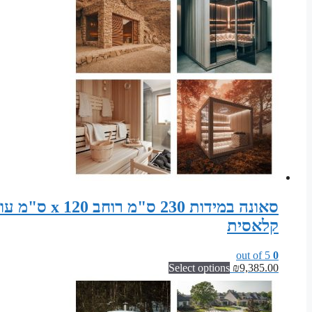
קלאסית
out of 5
0
Select options
₪
9,385.00