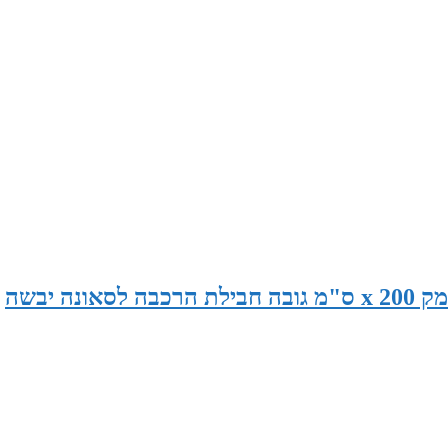
סאונה במידות 230 ס"מ רוחב x 120 ס"מ עומק x 200 ס"מ גובה חבילת הרכבה לסאונה יבשה