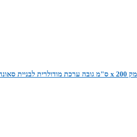
סאונה במידות 265 ס"מ רוחב x 120 ס"מ עומק x 200 ס"מ גובה ערכת מודולרית לבניית סאונ