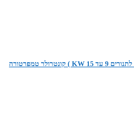
9-15 KW פיקוד לתנור סאונה (הלוח מתאים לתנורים 9 עד 15 KW ) קונטרולר טמפרטורה