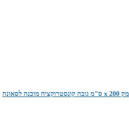
סאונה במידות 265 ס"מ רוחב x 145 ס"מ עומק x 200 ס"מ גובה קונסטרוקציה מוכנה לסאונה