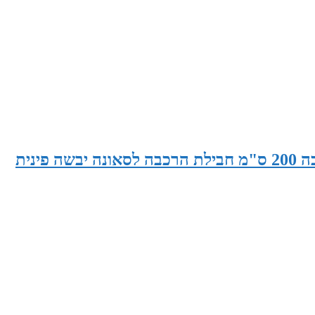
סאונה רוחב 200 ס"מ x עומק 200 ס"מ x גובה 200 ס"מ חבילת הרכבה לסאונה יבשה פינית