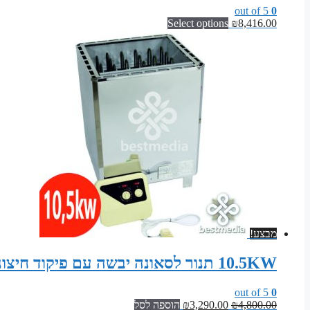
out of 5
0
Select options
₪
8,416.00
מבצע!
10.5KW תנור לסאונה יבשה עם פיקוד חיצוני (גוף נירוסטה)
out of 5
0
המחיר
המחיר
4,800.00
₪
3,290.00
₪
הוספה לסל