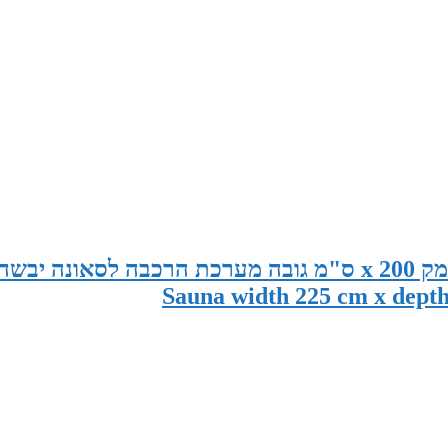
סאונה במידות 225 ס"מ רוחב x 185 ס"מ עומק x 200 ס"מ גובה מערכת הרכבה לסאונה יבשה