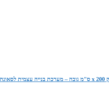
סאונה בגודל 240 ס"מ רוחב x 120 ס"מ עומק x 200 ס"מ גובה – מערכת בנייה עצמית לסאונה