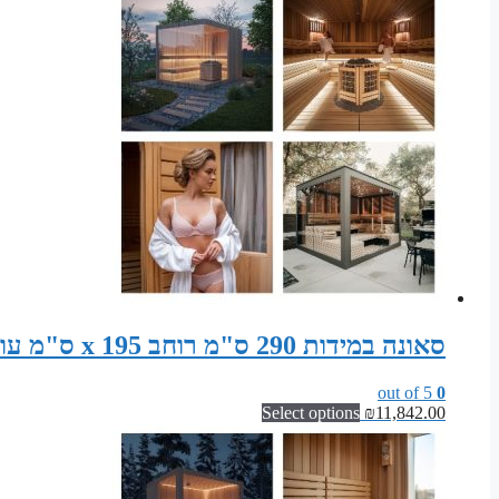
סאונה במידות 290 ס"מ רוחב x 195 ס"מ עומק x 200 ס"מ גובה ערכת מודולרית לסאונה פינית
out of 5
0
Select options
₪
11,842.00