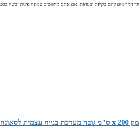
ציוד המתאים להם בקלות ובנוחות. אם אתם מחפשים סאונה פינית יבשה בסט
סאונה במידות 190 ס"מ רוחב x 130 ס"מ עומק x 200 ס"מ גובה מערכת בנייה עצמית לסאונה