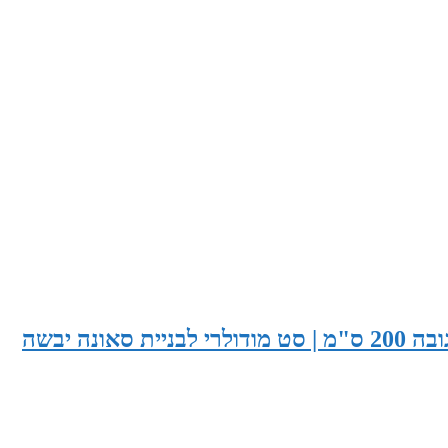
סאונה בעובי 285 ס"מ X עומק 165 ס"מ X גובה 200 ס"מ | סט מודולרי לבניית סאונה יבשה