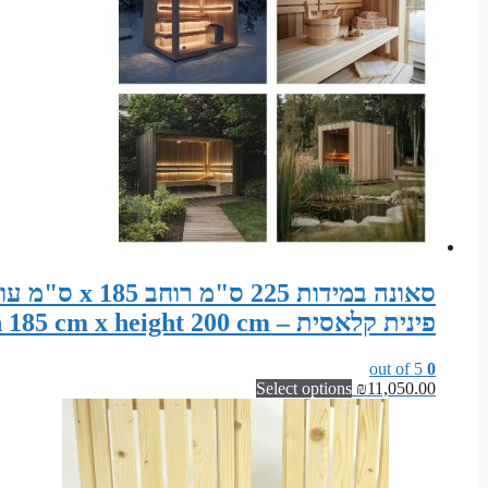
פינית קלאסית – Sauna width 225 cm x depth 185 cm x height 200 cm
out of 5
0
Select options
₪
11,050.00