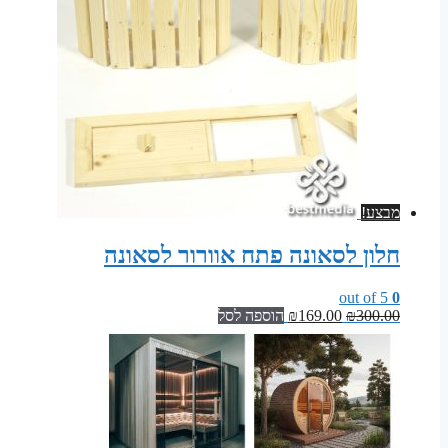
מבצע!
חלון לסאונה פתח אוורור לסאונה
out of 5
0
המחיר
המחיר
300.00
₪
169.00
₪
הוספה לסל
המקורי
הנוכחי
היה:
הוא:
₪169.00.
₪300.00.