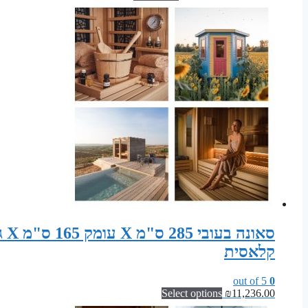
המקורי
הנוכחי
היה:
הוא:
₪3,290.00.
₪4,800.00.
קלאסית
out of 5
0
Select options
₪
11,236.00