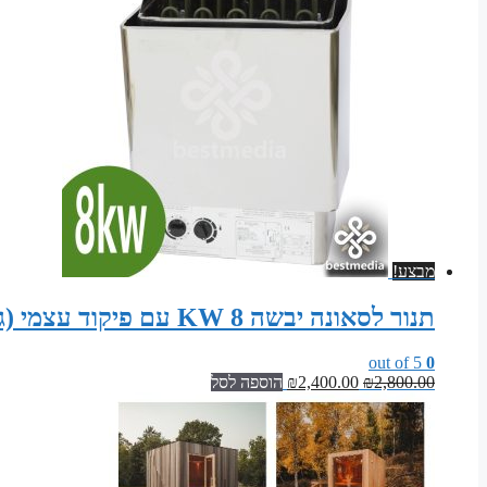
מבצע!
תנור לסאונה יבשה 8 KW עם פיקוד עצמי (גוף נירוסטה)
out of 5
0
המחיר
המחיר
2,800.00
₪
2,400.00
₪
הוספה לסל
המקורי
הנוכחי
היה:
הוא:
₪2,400.00.
₪2,800.00.