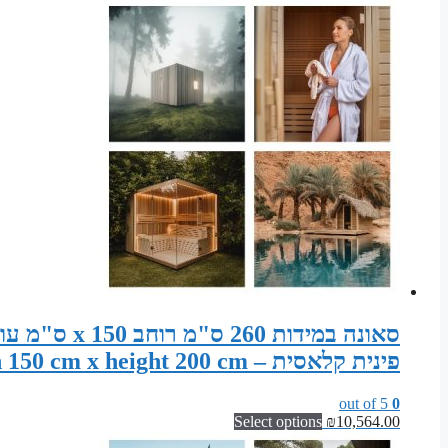
פינית קלאסית – Sauna width 260 cm x depth 150 cm x height 200 cm
out of 5
0
Select options
₪
10,564.00