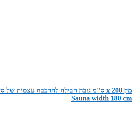
סאונה במידות 180 ס"מ רוחב x 195 ס"מ עומק x 200 ס"מ גובה חבילה להרכבה עצמית 