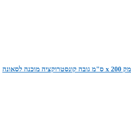
סאונה במידות 265 ס"מ רוחב x 145 ס"מ עומק x 200 ס"מ גובה קונסטרוקציה מוכנה לסאונה