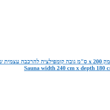
סאונה במידות 240 ס"מ רוחב x 180 ס"מ עומק x 200 ס"מ גובה קומפילציה להרכבה עצמית