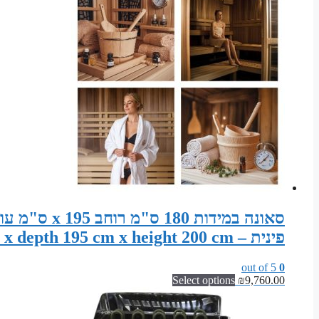
פינית – Sauna width 180 cm x depth 195 cm x height 200 cm
out of 5
0
Select options
₪
9,760.00