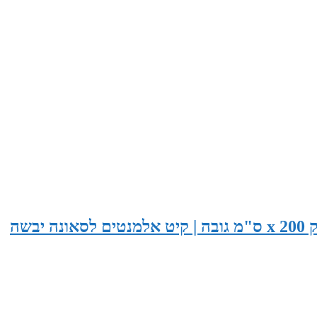
סאונה בגודל 265 ס"מ רוחב x 155 ס"מ עומק x 200 ס"מ גובה | קיט אלמנטים לסאונה יבשה