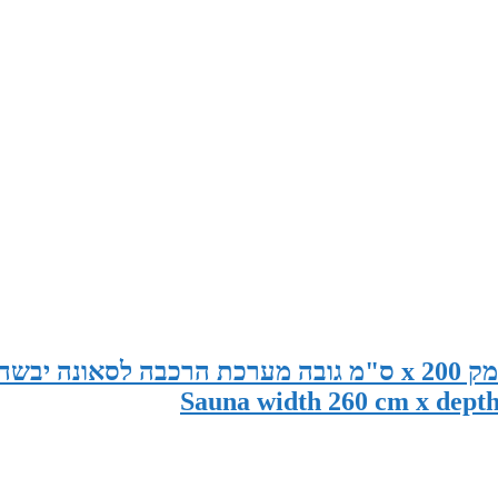
סאונה במידות 260 ס"מ רוחב x 150 ס"מ עומק x 200 ס"מ גובה מערכת הרכבה לסאונה יבשה