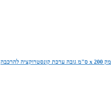
סאונה במידות 240 ס"מ רוחב x 175 ס"מ עומק x 200 ס"מ גובה ערכת קונסטרוקציה להרכבה