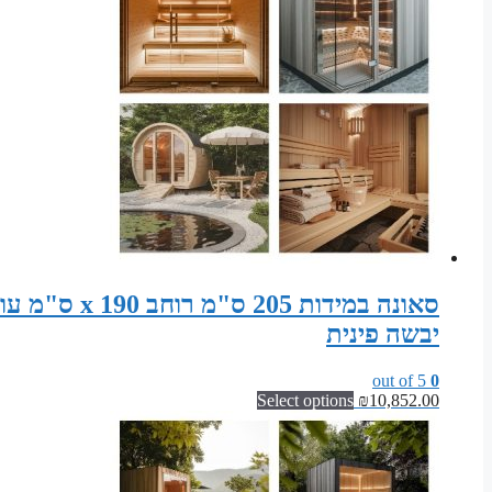
יבשה פינית
out of 5
0
Select options
₪
10,852.00