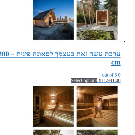
ערכת 
cm
out of 5
0
Select options
₪
11,941.00