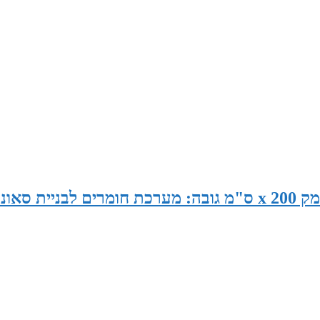
סאונה במידות 205 ס"מ רוחב x 190 ס"מ עומק x 200 ס"מ גובה: מערכת חומרים לבניית סאו