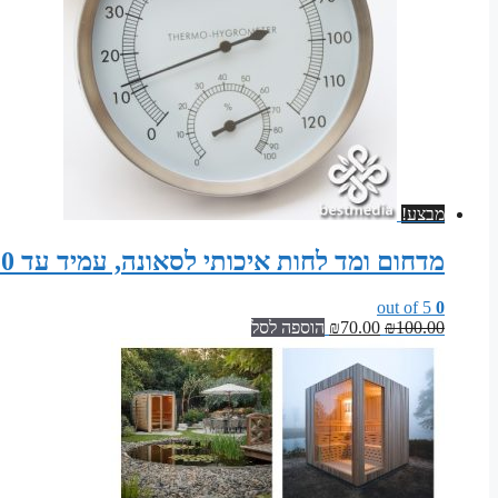
מבצע!
מדחום ומד לחות איכותי לסאונה, עמיד עד 120 מעלות צלזיוס
out of 5
0
המחיר
המחיר
100.00
₪
70.00
₪
הוספה לסל
המקורי
הנוכחי
היה:
הוא:
₪70.00.
₪100.00.