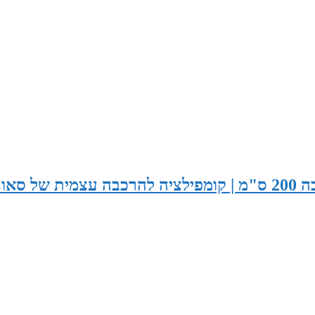
סאונה רוחב 210 ס"מ x עומק 130 ס"מ x גובה 200 ס"מ | קומפילציה להרכבה עצמית של ס