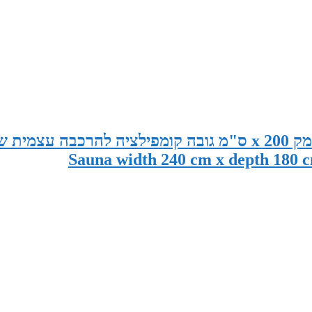
סאונה במידות 240 ס"מ רוחב x 180 ס"מ עומק x 200 ס"מ גובה קומפילציה להרכבה עצמית