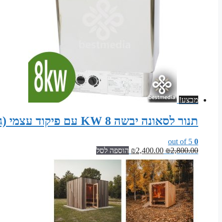
מבצע!
תנור לסאונה יבשה 8 KW עם פיקוד עצמי (גוף נירוסטה)
out of 5
0
המחיר
המחיר
2,800.00
₪
2,400.00
₪
הוספה לסל
המקורי
הנוכחי
היה:
הוא:
₪2,400.00.
₪2,800.00.