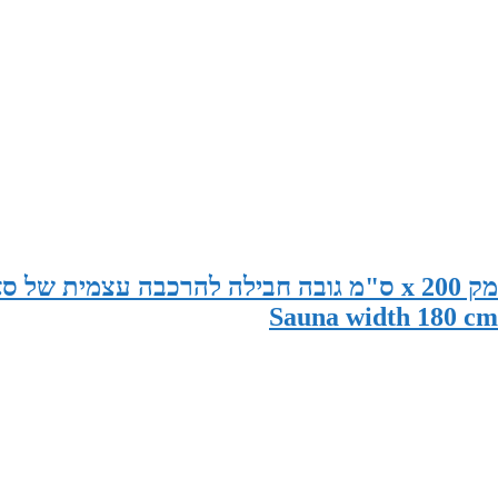
סאונה במידות 180 ס"מ רוחב x 195 ס"מ עומק x 200 ס"מ גובה חבילה להרכבה עצמית 