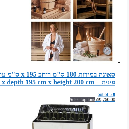
פינית – Sauna width 180 cm x depth 195 cm x height 200 cm
out of 5
0
Select options
₪
9,760.00