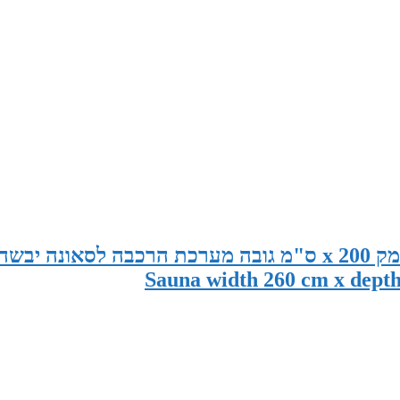
סאונה במידות 260 ס"מ רוחב x 150 ס"מ עומק x 200 ס"מ גובה מערכת הרכבה לסאונה יבשה