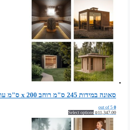
סאונה במידות 245 ס"מ רוחב x 200 ס"מ עומק x 200 ס"מ גובה סט חלקים לבניית סאונה פינית
out of 5
0
Select options
₪
11,347.00