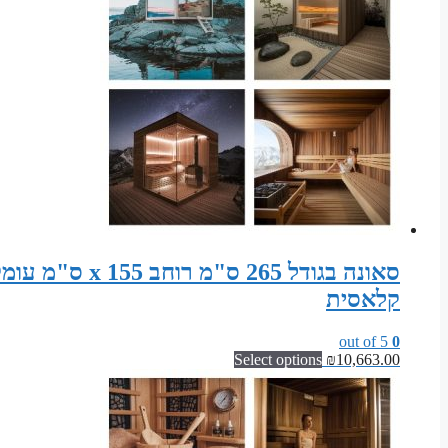
קלאסית
out of 5
0
Select options
₪
10,663.00