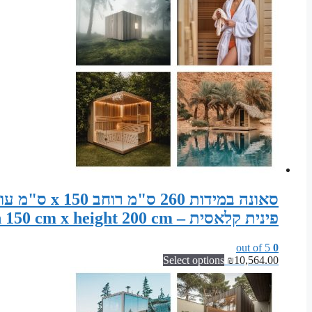
פינית קלאסית – Sauna width 260 cm x depth 150 cm x height 200 cm
out of 5
0
Select options
₪
10,564.00