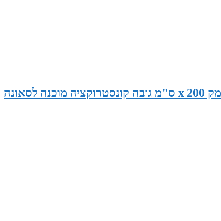
סאונה במידות 265 ס"מ רוחב x 145 ס"מ עומק x 200 ס"מ גובה קונסטרוקציה מוכנה לסאונה