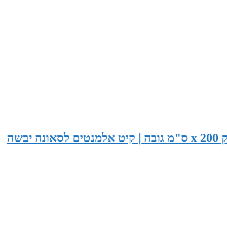
סאונה בגודל 265 ס"מ רוחב x 155 ס"מ עומק x 200 ס"מ גובה | קיט אלמנטים לסאונה יבשה