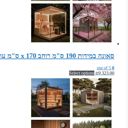
סאונה במידות 190 ס"מ רוחב x 170 ס"מ עומק x 200 ס"מ גובה ערכת רכיבים לסאונה פינית
out of 5
0
Select options
₪
9,323.00