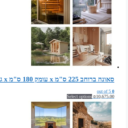
סאונה ברוחב 225 ס"מ x עומק 180 ס"מ x גובה 200 ס"מ | ערכת מודולרית לסאונה פינית
out of 5
0
Select options
₪
10,675.00