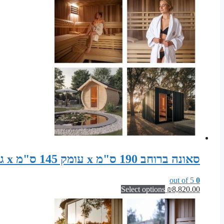
סאונה ברוחב 190 ס"מ x עומק 145 ס"מ x גובה 200 ס"מ סט חלקים לבניית סאונה יבשה קלאסית
out of 5
0
Select options
₪
8,820.00