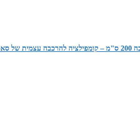
סאונה רוחב 175 ס"מ x עומק 165 ס"מ x גובה 200 ס"מ – קומפילציה להרכבה עצמית של 