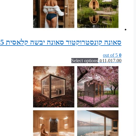
סאונה קונסטרוקטור סאונה יבשה קלאסית 215 ס"מ רוחב x 195 ס"מ עומק x 200 ס"מ גובה
out of 5
0
Select options
₪
11,017.00