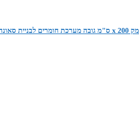
סאונה במידות 225 ס"מ רוחב x 130 ס"מ עומק x 200 ס"מ גובה מערכת חומרים לבניית סאונ