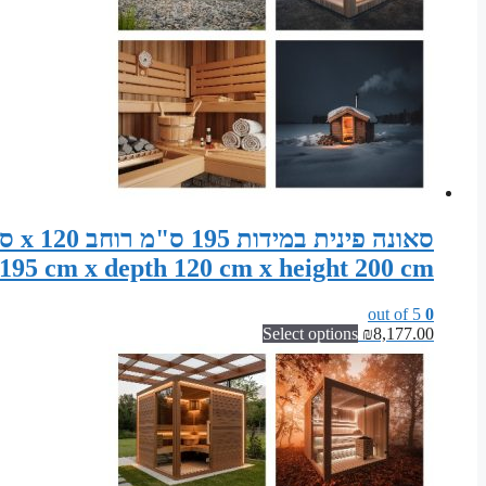
195 cm x depth 120 cm x height 200 cm
out of 5
0
Select options
₪
8,177.00