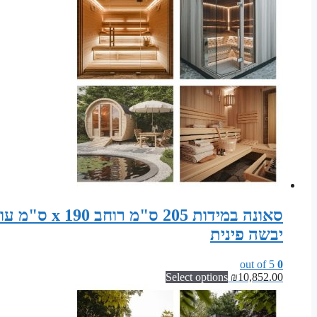
יבשה פינית
out of 5
0
Select options
₪
10,852.00