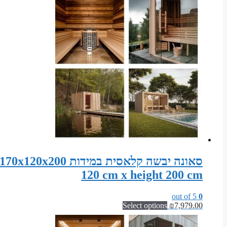
120 cm x height 200 cm
out of 5
0
Select options
₪
7,979.00