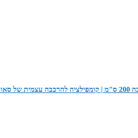
סאונה רוחב 210 ס"מ x עומק 130 ס"מ x גובה 200 ס"מ | קומפילציה להרכבה עצמית של ס