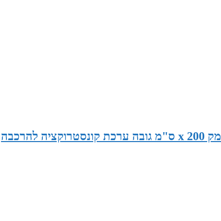
סאונה במידות 240 ס"מ רוחב x 175 ס"מ עומק x 200 ס"מ גובה ערכת קונסטרוקציה להרכבה