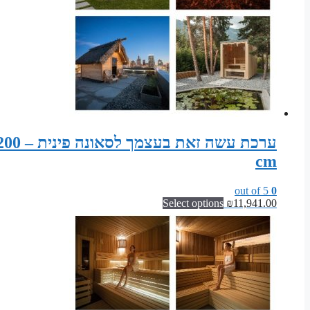
ערכת 
cm
out of 5
0
Select options
₪
11,941.00