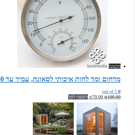
מבצע!
מדחום ומד לחות איכותי לסאונה, עמיד עד 120 מעלות צלזיוס
out of 5
0
המחיר
המחיר
100.00
₪
70.00
₪
הוספה לסל
המקורי
הנוכחי
היה:
הוא:
₪70.00.
₪100.00.