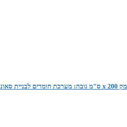
סאונה במידות 205 ס"מ רוחב x 190 ס"מ עומק x 200 ס"מ גובה: מערכת חומרים לבניית סאו