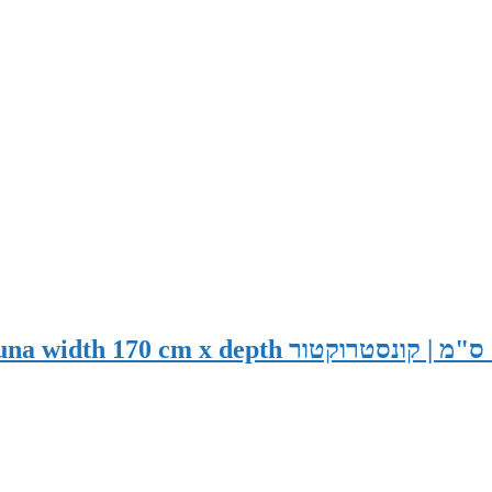
סאונה יבשה קלאסית במידות 170x120x200 ס"מ | קונסטרוקטור dth 170 cm x depth