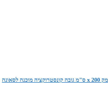
סאונה במידות 270 ס"מ רוחב x 190 ס"מ עומק x 200 ס"מ גובה קונסטרוקציה מוכנה לסאונה