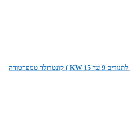
9-15 KW פיקוד לתנור סאונה (הלוח מתאים לתנורים 9 עד 15 KW ) קונטרולר טמפרטורה