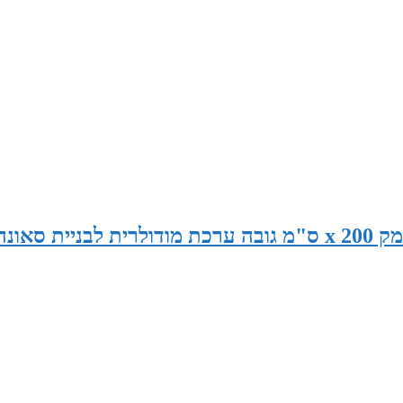
סאונה במידות 265 ס"מ רוחב x 120 ס"מ עומק x 200 ס"מ גובה ערכת מודולרית לבניית סאונ