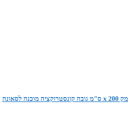
סאונה במידות 265 ס"מ רוחב x 145 ס"מ עומק x 200 ס"מ גובה קונסטרוקציה מוכנה לסאונה