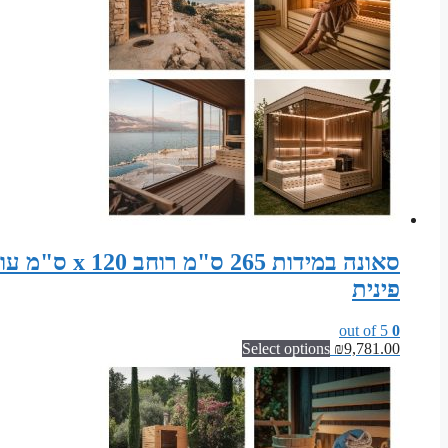
פינית
out of 5
0
Select options
₪
9,781.00