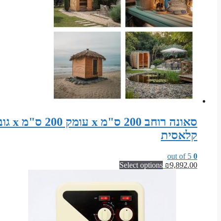
קלאסית
out of 5
0
Select options
₪
9,892.00