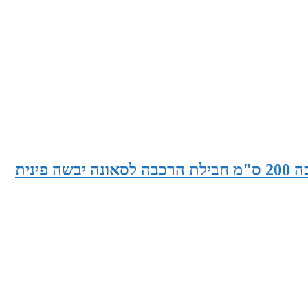
סאונה רוחב 200 ס"מ x עומק 200 ס"מ x גובה 200 ס"מ חבילת הרכבה לסאונה יבשה פינית