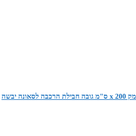
סאונה במידות 230 ס"מ רוחב x 120 ס"מ עומק x 200 ס"מ גובה חבילת הרכבה לסאונה יבשה