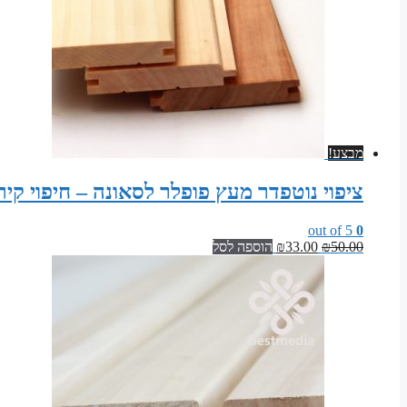
מבצע!
ציפוי נוטפדר מעץ פופלר לסאונה – חיפוי קיר
out of 5
0
המחיר
המחיר
50.00
₪
33.00
₪
הוספה לסל
המקורי
הנוכחי
היה:
הוא:
₪33.00.
₪50.00.