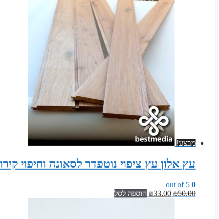
מבצע!
עץ אלון עץ ציפוי נוטפדר לסאונה וחיפוי קיר
out of 5
0
המחיר
המחיר
50.00
₪
33.00
₪
הוספה לסל
המקורי
הנוכחי
היה:
הוא: