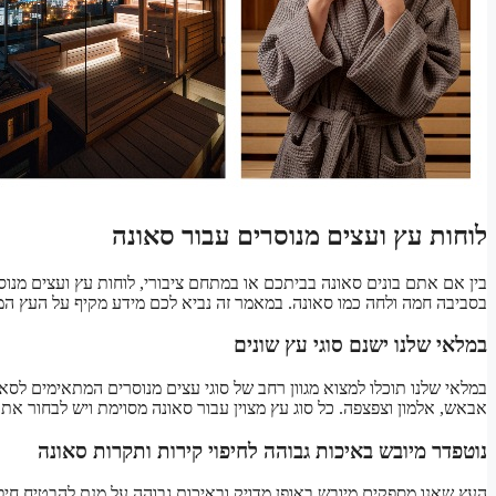
לוחות עץ ועצים מנוסרים עבור סאונה
בין אם אתם בונים סאונה בביתכם או במתחם ציבורי, לוחות עץ ועצים מנו
בסביבה חמה ולחה כמו סאונה. במאמר זה נביא לכם מידע מקיף על העץ המת
במלאי שלנו ישנם סוגי עץ שונים
במלאי שלנו תוכלו למצוא מגוון רחב של סוגי עצים מנוסרים המתאימים לסאונה
אבאש, אלמון וצפצפה. כל סוג עץ מצוין עבור סאונה מסוימת ויש לבחור א
נוטפדר מיובש באיכות גבוהה לחיפוי קירות ותקרות סאונה
העץ שאנו מספקים מיובש באופן מדויק ובאיכות גבוהה על מנת להבטיח חיפו