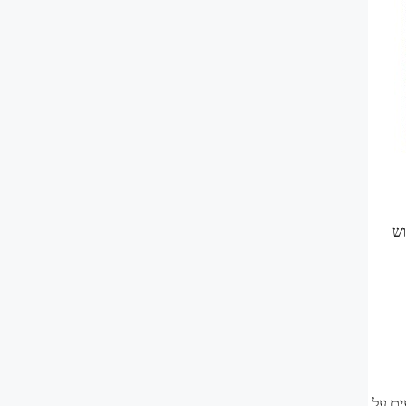
וש
ים על