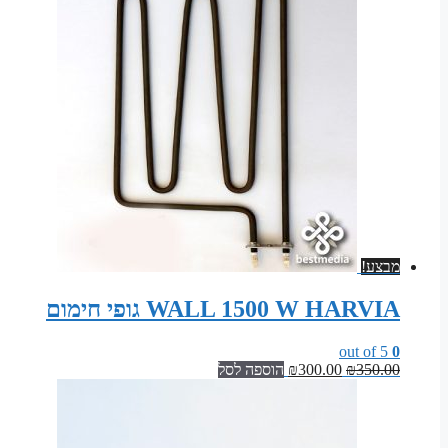
מבצע!
WALL 1500 W HARVIA גופי חימום
out of 5
0
המחיר
המחיר
350.00
₪
300.00
₪
הוספה לסל
המקורי
הנוכחי
היה:
הוא:
₪300.00.
₪350.00.