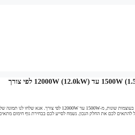
מחפשים גוף חימום חדש לסאונה? למכירה גופי חימום בטכנולוגיה מתקדמת בעוצמות שונות, מ-1500W עד 12000W לפי צורך. אנא שלחו
ל להתאים לכם את החלק הנכון. נשמח לסייע לכם בבחירת גוף חימום מתאים