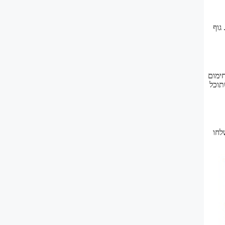
ג. גוף
ימום
תוכל
לחו