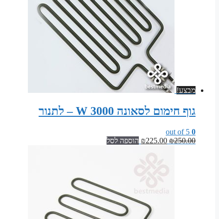
מבצע!
גוף חימום לסאונה 3000 W – לתנור
out of 5
0
המחיר
המחיר
250.00
₪
225.00
₪
הוספה לסל
המקורי
הנוכחי
היה:
הוא:
₪225.00.
₪250.00.