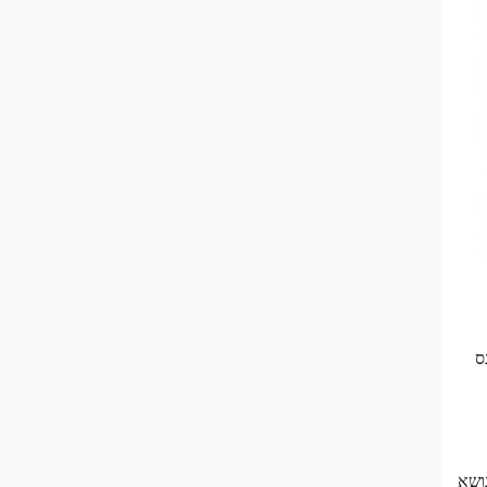
ס
ושא