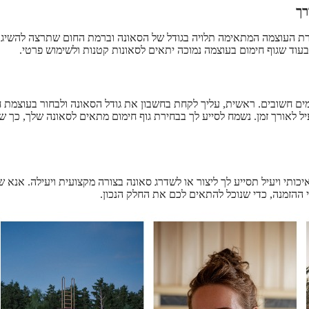
ים גופי חימום במגוון עוצמות, החל מ-1500W ועד 12000W. בחירת העוצמה המתאימה תלויה בגודל של הסאונה וברמת החום שתרצה להשי
בעוד שגוף חימום בעוצמה נמוכה יתאים לסאונות קטנות ולשימוש פרטי.
ים חשובים. ראשית, עליך לקחת בחשבון את גודל הסאונה ולבחור בעוצמת ח
עיל לאורך זמן. נשמח לסייע לך בבחירת גוף חימום מתאים לסאונה שלך, כך ש
כותי ויעיל תסייע לך ליצור או לשדרג סאונה בצורה מקצועית ויעילה. אנא ש
 ההזמנה, כדי שנוכל להתאים לכם את החלק הנכון.