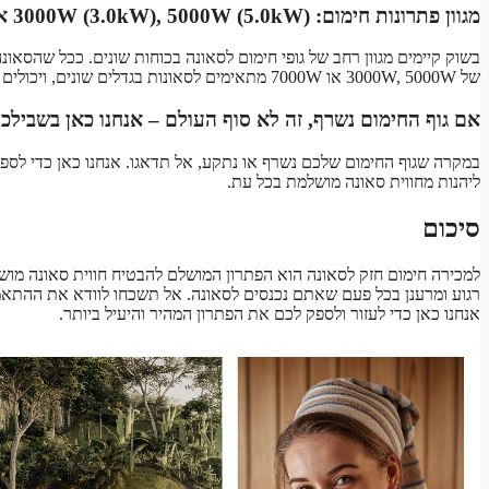
מגוון פתרונות חימום: 3000W (3.0kW), 5000W (5.0kW) או 7000W (7.0kW)
בשוק קיימים מגוון רחב של גופי חימום לסאונה בכוחות שונים. ככל שהסאונה
של 3000W, 5000W או 7000W מתאימים לסאונות בגדלים שונים, ויכולים לספק חום רגוע ומרגיע לחווית סאונה מושלמת.
אם גוף החימום נשרף, זה לא סוף העולם – אנחנו כאן בשבילכ
במקרה שגוף החימום שלכם נשרף או נתקע, אל תדאגו. אנחנו כאן כדי לספק 
ליהנות מחווית סאונה מושלמת בכל עת.
סיכום
למכירה חימום חזק לסאונה הוא הפתרון המושלם להבטיח חווית סאונה מו
רגוע ומרענן בכל פעם שאתם נכנסים לסאונה. אל תשכחו לוודא את ההתאמה
אנחנו כאן כדי לעזור ולספק לכם את הפתרון המהיר והיעיל ביותר.