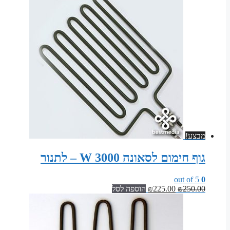
מבצע!
גוף חימום לסאונה 3000 W – לתנור
out of 5
0
המחיר
המחיר
250.00
₪
225.00
₪
הוספה לסל
המקורי
הנוכחי
היה:
הוא:
₪225.00.
₪250.00.