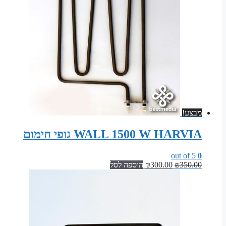
מבצע!
WALL 1500 W HARVIA גופי חימום
out of 5
0
המחיר
המחיר
350.00
₪
300.00
₪
הוספה לסל
המקורי
הנוכחי
היה:
הוא:
₪300.00.
₪350.00.