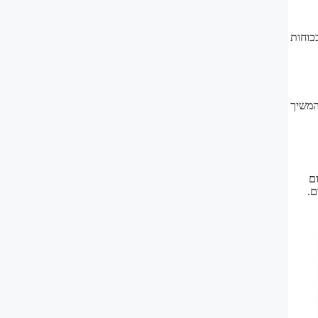
בכוחות
המשיך
ם
ם.