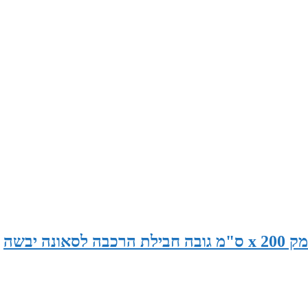
סאונה במידות 230 ס"מ רוחב x 120 ס"מ עומק x 200 ס"מ גובה חבילת הרכבה לסאונה יבשה