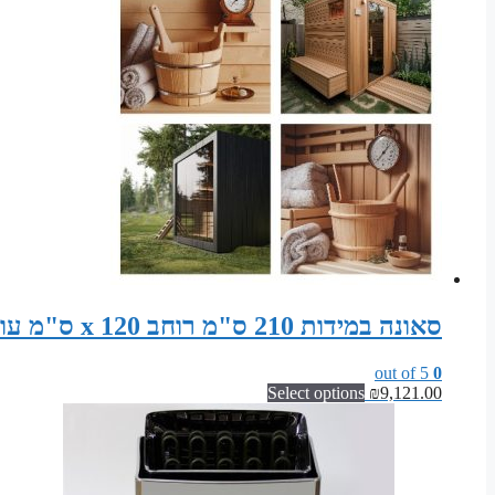
סאונה במידות 210 ס"מ רוחב x 120 ס"מ עומק x 200 ס"מ גובה חבילת DIY לסאונה פינית
out of 5
0
Select options
₪
9,121.00