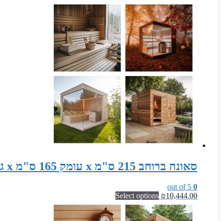
סאונה ברוחב 215 ס"מ x עומק 165 ס"מ x גובה 200 ס"מ | קיט אלמנטים לסאונה יבשה קלאסית
out of 5
0
Select options
₪
10,444.00