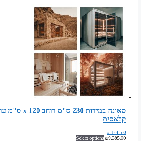
קלאסית
out of 5
0
Select options
₪
9,385.00