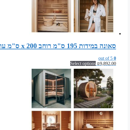
סאונה במידות 195 ס"מ רוחב x 200 ס"מ עומק x 200 ס"מ גובה ערכת התקנה לסאונה פינית
out of 5
0
Select options
₪
9,892.00