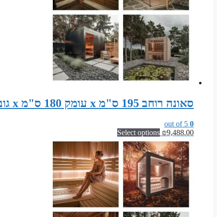
סאונה רוחב 195 ס"מ x עומק 180 ס"מ x גובה 200 ס"מ – סט קונסטרוקציה לסאונה פינית
out of 5
0
Select options
₪
9,488.00