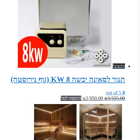
מבצע!
תנור לסאונה יבשה 8 KW (גוף נירוסטה)
out of 5
0
המחיר
המחיר
3,555.00
₪
2,950.00
₪
הוספה לסל
המקורי
הנוכחי
היה:
הוא:
₪2,950.00.
₪3,555.00.