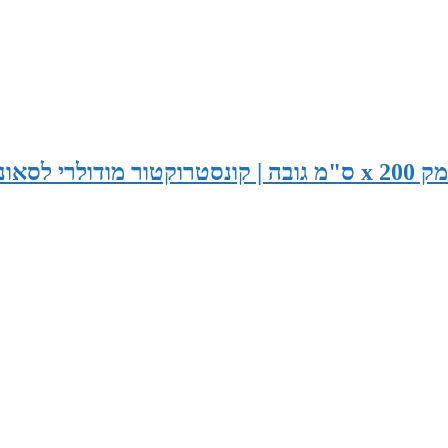
סאונה במידות 285 ס"מ רוחב x 185 ס"מ עומק x 200 ס"מ גובה | קונסטרוקטור מודולרי לסא