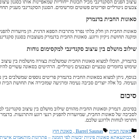
עיצוב הפנים הסקנדינבי מכיל תכונות ייחודיות שמאפיינות אותו כסגנון עיצוב
צבעים ניטרליים ופריטים פשוטים ומרשימים. הסגנון הסקנדינבי מעניק תחו
סאונות החבית בדנמרק
סאונות החבית הן חלק בלתי נפרד מתרבות הספא הדנית. הן מיועדות להפניק
ומקנה תחושת ניקיון ורוגע. סאונות החבית בדנמרק מעוצבות בסגנון סקנדי
שילוב מושלם בין עיצוב סקנדינבי למקסימום נוחות
בדנמרק, תוכלו למצוא סאונות החבית שמשלבות בצורה מושלמת בין עיצוב ס
שימוש בחומרים טבעיים ובצבעים ניטרליים. הרהיטים בסאונה עשויים להיו
בנוסף, ניתן למצוא בסאונות החבית בדנמרק פריטים נוספים שמשלבים בין עי
ונעימה. כל אלה יוצרים סביבה נעימה ומרגיעה שמזכירה את תחושת הבית והנ
סיכום
בסיכום, דנמרק וסאונות החבית מהווים שילוב מושלם בין עיצוב סקנדינבי ל
לסביבה של סאונות החבית, שמיועדות להפניק רגעי רוגע והתרגעות. בדנמרק,
ויתרמו לנוחות ולרוגע שלכם.
קטגוריות
תגיות
סאונה חבית
Barrel Saunas , סאונת חוץ
בבוקעאתא סאונות פיניות יבשות לפי הזמנה – פתרונות מותאמים אישית | 