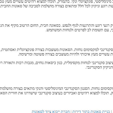
 מינימליסטי, פונקציונלי ונקי. בדנמרק, תוכלו למצוא רהיטים עשויים מעץ טבע
שת רוגע וניקיון לכל חלל ומתאים בצורה מושלמת לסביבה של סאונות החבית.
 רגעי רוגע והתרגעות לגוף ולנפש. בסאונה חבית, החום הרטוב מקיף את הגו
נבי, עם תשומת לב לפרטים ולנוחות המשתמש.
קנדינבי למקסימום נוחות. הסאונות מעוצבות בצורה פונקציונלית ואסתטית,
ת עשויים מעץ איכותי ולהיות מעוצבים בצורה פשוטה ומרשימה.
צוב סקנדינבי לנוחות מקסימלית, כגון כיסאות נוחים, מגבות רכות ותאורה ר
יקיון הסקנדינבי.
מקסימום נוחות. הסגנון הסקנדינבי המינימליסטי והנקי מתאים בצורה מושלמת
 תוכלו למצוא רהיטים ואביזרים בעיצוב סקנדינבי שישדרגו את חוויית הסאו
בניית סאונות בתוך דירות | חברת ייבוא ציוד לסאונות