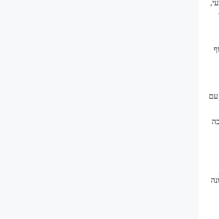
י,
ף
 עם
כה
נה