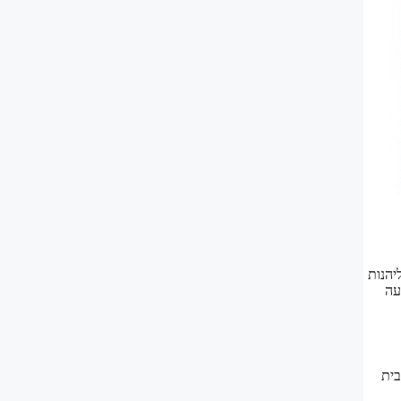
יהנות
עה
בית