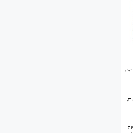
ימות
רז,
ות
ם