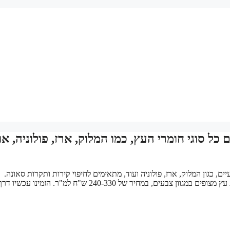
כל סוגי חומרי העץ, כמו המלוק, ארז, פולוניה, אור
ים, כגון המלוק, ארז, פולוניה ועוד, מתאימים לחיפוי קירות ותקרות סאונה.
החומרים עברו ייבוש מקצועי ומתאימים גם לייצור ספסלים איכותיים. לוחות עץ מצופים במגוון צבעים, במחיר של 240-330 ש"ח למ"ר. הזמינו עכשיו 