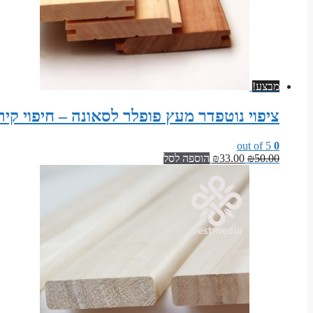
מבצע!
ציפוי נוטפדר מעץ פופלר לסאונה – חיפוי קיר
out of 5
0
המחיר
המחיר
50.00
₪
33.00
₪
הוספה לסל
המקורי
הנוכחי
היה:
הוא:
₪33.00.
₪50.00.