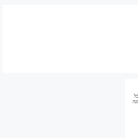
ל
ונה