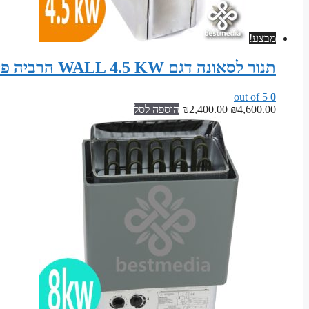
מבצע!
תנור לסאונה דגם WALL 4.5 KW הרביה פינלנד סאונה יבשה Harvia The Wall SW45
out of 5
0
המחיר
המחיר
4,600.00
₪
2,400.00
₪
הוספה לסל
המקורי
הנוכחי
היה:
הוא:
₪2,400.00.
₪4,600.00.