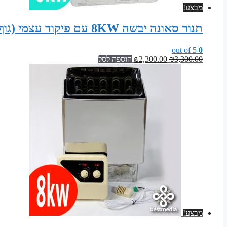
מבצע!
תנור סאונה יבשה 8KW עם פיקוד עצמי (גוף נירוסטה)
out of 5
0
המחיר
המחיר
3,300.00
₪
2,300.00
₪
הוספה לסל
המקורי
הנוכחי
היה:
הוא:
₪2,300.00.
₪3,300.00.
מבצע!