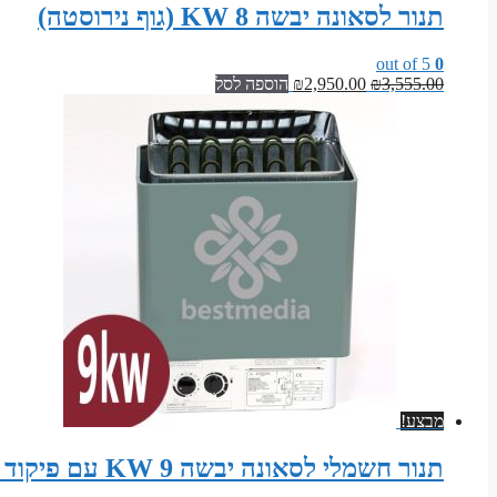
תנור לסאונה יבשה 8 KW (גוף נירוסטה)
out of 5
0
המחיר
המחיר
3,555.00
₪
2,950.00
₪
הוספה לסל
המקורי
הנוכחי
היה:
הוא:
₪2,950.00.
₪3,555.00.
מבצע!
תנור חשמלי לסאונה יבשה 9 KW עם פיקוד עצמי