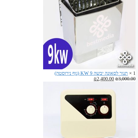
ספסלים
לסאונה
1 ×
תנור לסאונה יבשה 9 KW (גוף נירוסטה)
המחיר
המחיר
₪
2,400.00
₪
3,000.00
המקורי
הנוכחי
היה:
הוא:
₪2,400.00.
₪3,000.00.