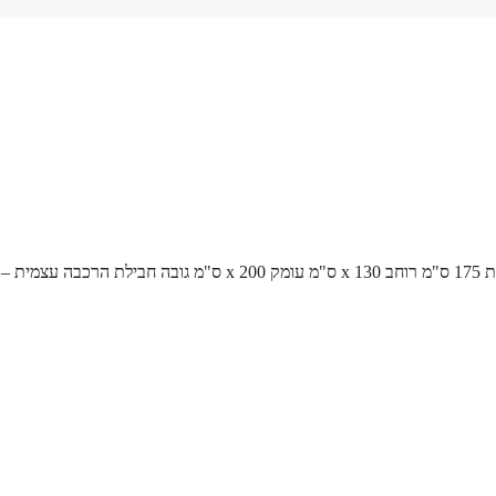
/ סאונה במידות 175 ס"מ רוחב x 130 ס"מ עומק x 200 ס"מ גובה חבילת הרכבה 