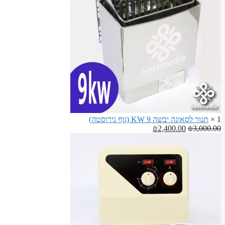
ספסלים
לסאונה
1 ×
תנור לסאונה יבשה 9 KW (גוף נירוסטה)
המחיר
המחיר
₪
2,400.00
₪
3,000.00
המקורי
הנוכחי
היה:
הוא:
₪2,400.00.
₪3,000.00.