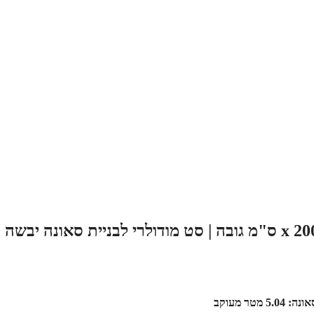
סאונה במידות 180 ס"מ רוחב x 140 ס"מ עומק x 200 ס"מ גובה | סט מודולרי לבניית סאונה יבשה