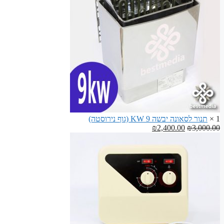
ספסלים
לסאונה
1 ×
תנור לסאונה יבשה 9 KW (גוף נירוסטה)
המחיר
המחיר
₪
2,400.00
₪
3,000.00
המקורי
הנוכחי
היה:
הוא:
₪2,400.00.
₪3,000.00.