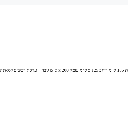
/ סאונה במידות 185 ס"מ רוחב x 125 ס"מ עומק x 200 ס"מ גובה – ערכת רכיבים