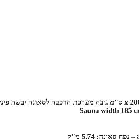
סאונה במידות 185 ס"מ רוחב x 155 ס"מ עומק x 200 ס"מ גובה מערכת הרכבה לסאונה יבשה פי