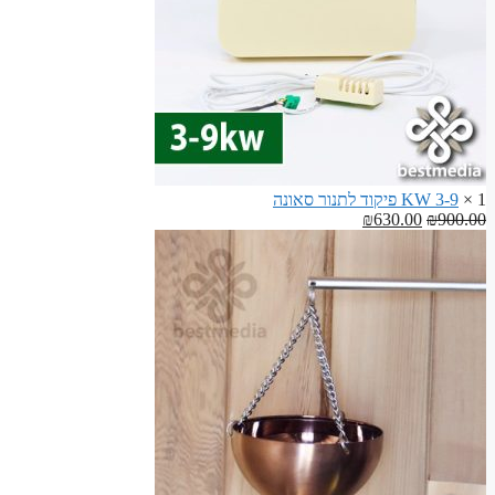
1 ×
3-9 KW פיקוד לתנור סאונה
המחיר
המחיר
₪
630.00
₪
900.00
המקורי
הנוכחי
היה:
הוא:
₪630.00.
₪900.00.